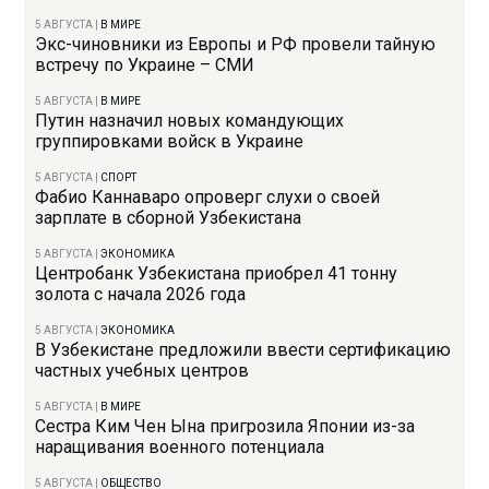
5 АВГУСТА
|
В МИРЕ
Экс-чиновники из Европы и РФ провели тайную
встречу по Украине – СМИ
5 АВГУСТА
|
В МИРЕ
Путин назначил новых командующих
группировками войск в Украине
5 АВГУСТА
|
СПОРТ
Фабио Каннаваро опроверг слухи о своей
зарплате в сборной Узбекистана
5 АВГУСТА
|
ЭКОНОМИКА
Центробанк Узбекистана приобрел 41 тонну
золота с начала 2026 года
5 АВГУСТА
|
ЭКОНОМИКА
В Узбекистане предложили ввести сертификацию
частных учебных центров
5 АВГУСТА
|
В МИРЕ
Сестра Ким Чен Ына пригрозила Японии из-за
наращивания военного потенциала
5 АВГУСТА
|
ОБЩЕСТВО