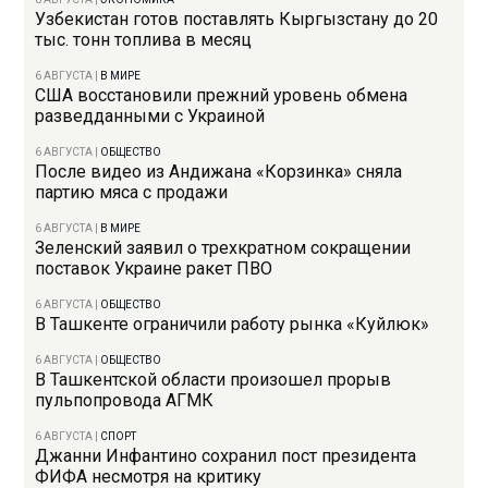
Узбекистан готов поставлять Кыргызстану до 20
тыс. тонн топлива в месяц
6 АВГУСТА
|
В МИРЕ
США восстановили прежний уровень обмена
разведданными с Украиной
6 АВГУСТА
|
ОБЩЕСТВО
После видео из Андижана «Корзинка» сняла
партию мяса с продажи
6 АВГУСТА
|
В МИРЕ
Зеленский заявил о трехкратном сокращении
поставок Украине ракет ПВО
6 АВГУСТА
|
ОБЩЕСТВО
В Ташкенте ограничили работу рынка «Куйлюк»
6 АВГУСТА
|
ОБЩЕСТВО
В Ташкентской области произошел прорыв
пульпопровода АГМК
6 АВГУСТА
|
СПОРТ
Джанни Инфантино сохранил пост президента
ФИФА несмотря на критику