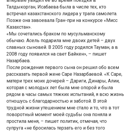
впервые увидел ее во время поездки в
Талдыкорган, Исабаева была в числе тех, кто
встречал казахстанского лидера у трапа самолета.
Позже она завоевала Гран-при на конкурсе «Мисс
Казахстан».
«Мы сочетались браком по мусульманскому
обычаю. Асель подарила мне двоих детей – двух
славных сыновей. В 2005 году родился Тауман, а в
2008 году появился на свет Байкен», – пишет
Назарбаев.
После рождения первого сына он решил обо всем
рассказать первой жене Саре Назарбаевой. «К Саре,
матери трех моих дочерей – Дариги, Динары, Алии,
которая с молодых лет была мне опорой и была
рядом в часы самых тяжких испытаний, я всю жизнь
отношусь с благодарностью и заботой. В этой
трудной жизни утешением мне стало и то, что в тот
поворотный момент моей судьбы она поняла и
простила меня, – пишет политик, отмечая, что
супруга «не бросилась терзать его и без того