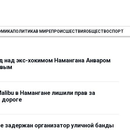
ОМИКА
ПОЛИТИКА
В МИРЕ
ПРОИСШЕСТВИЯ
ОБЩЕСТВО
СПОРТ
д над экс-хокимом Намангана Анваром
евым
alibu в Намангане лишили прав за
 дороге
е задержан организатор уличной банды