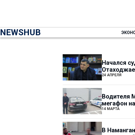
NEWSHUB
ЭКОН
Начался су
Отаходжа
24 АПРЕЛЯ
Водителя M
мегафон на
14 МАРТА
В Наманган