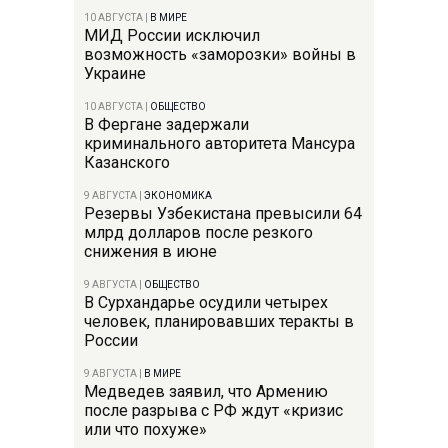
10 АВГУСТА
|
В МИРЕ
МИД России исключил
возможность «заморозки» войны в
Украине
10 АВГУСТА
|
ОБЩЕСТВО
В Фергане задержали
криминального авторитета Мансура
Казанского
9 АВГУСТА
|
ЭКОНОМИКА
Резервы Узбекистана превысили 64
млрд долларов после резкого
снижения в июне
9 АВГУСТА
|
ОБЩЕСТВО
В Сурхандарье осудили четырех
человек, планировавших теракты в
России
9 АВГУСТА
|
В МИРЕ
Медведев заявил, что Армению
после разрыва с РФ ждут «кризис
или что похуже»