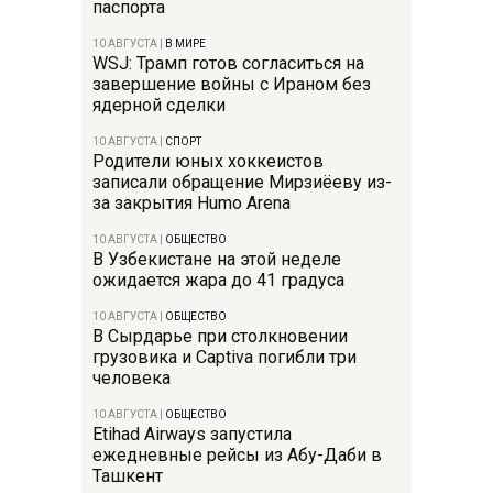
паспорта
10 АВГУСТА
|
В МИРЕ
WSJ: Трамп готов согласиться на
завершение войны с Ираном без
ядерной сделки
10 АВГУСТА
|
СПОРТ
Родители юных хоккеистов
записали обращение Мирзиёеву из-
за закрытия Humo Arena
10 АВГУСТА
|
ОБЩЕСТВО
В Узбекистане на этой неделе
ожидается жара до 41 градуса
10 АВГУСТА
|
ОБЩЕСТВО
В Сырдарье при столкновении
грузовика и Captiva погибли три
человека
10 АВГУСТА
|
ОБЩЕСТВО
Etihad Airways запустила
ежедневные рейсы из Абу-Даби в
Ташкент