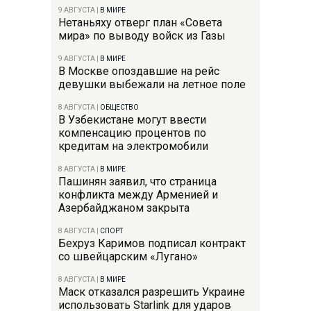
9 АВГУСТА
|
В МИРЕ
Нетаньяху отверг план «Совета
мира» по выводу войск из Газы
9 АВГУСТА
|
В МИРЕ
В Москве опоздавшие на рейс
девушки выбежали на летное поле
8 АВГУСТА
|
ОБЩЕСТВО
В Узбекистане могут ввести
компенсацию процентов по
кредитам на электромобили
8 АВГУСТА
|
В МИРЕ
Пашинян заявил, что страница
конфликта между Арменией и
Азербайджаном закрыта
8 АВГУСТА
|
СПОРТ
Бехруз Каримов подписал контракт
со швейцарским «Лугано»
8 АВГУСТА
|
В МИРЕ
Маск отказался разрешить Украине
использовать Starlink для ударов