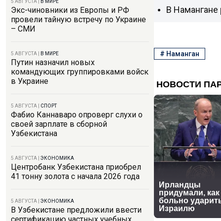
5 АВГУСТА
|
В МИРЕ
В Намангане 
Экс-чиновники из Европы и РФ
провели тайную встречу по Украине
– СМИ
#
Наманган
5 АВГУСТА
|
В МИРЕ
Путин назначил новых
командующих группировками войск
в Украине
5 АВГУСТА
|
СПОРТ
Фабио Каннаваро опроверг слухи о
своей зарплате в сборной
Узбекистана
5 АВГУСТА
|
ЭКОНОМИКА
Центробанк Узбекистана приобрел
41 тонну золота с начала 2026 года
5 АВГУСТА
|
ЭКОНОМИКА
В Узбекистане предложили ввести
сертификацию частных учебных