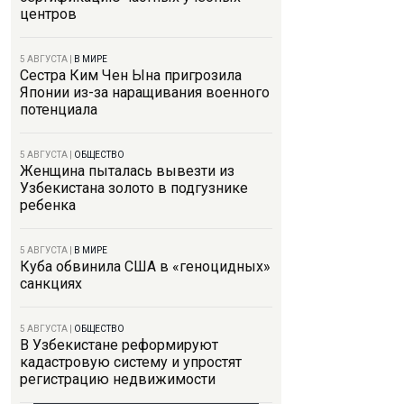
центров
5 АВГУСТА
|
В МИРЕ
Сестра Ким Чен Ына пригрозила
Японии из-за наращивания военного
потенциала
5 АВГУСТА
|
ОБЩЕСТВО
Женщина пыталась вывезти из
Узбекистана золото в подгузнике
ребенка
5 АВГУСТА
|
В МИРЕ
Куба обвинила США в «геноцидных»
санкциях
5 АВГУСТА
|
ОБЩЕСТВО
В Узбекистане реформируют
кадастровую систему и упростят
регистрацию недвижимости