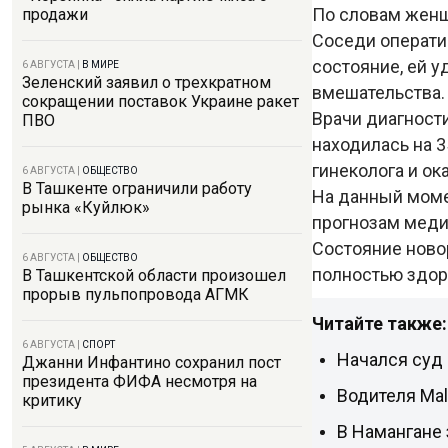
По словам женщ
продажи
Соседи операти
состояние, ей у
6 АВГУСТА
|
В МИРЕ
Зеленский заявил о трехкратном
вмешательства.
сокращении поставок Украине ракет
Врачи диагност
ПВО
находилась на 
гинеколога и о
6 АВГУСТА
|
ОБЩЕСТВО
В Ташкенте ограничили работу
На данный моме
рынка «Куйлюк»
прогнозам медик
Состояние ново
6 АВГУСТА
|
ОБЩЕСТВО
полностью здор
В Ташкентской области произошел
прорыв пульпопровода АГМК
Читайте также:
6 АВГУСТА
|
СПОРТ
Начался суд
Джанни Инфантино сохранил пост
президента ФИФА несмотря на
Водителя Mal
критику
В Намангане