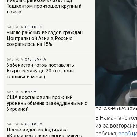
Рядом с рынком «Изза» под
Ташкентом произошел крупный
пожар
6 АВГУСТА
|
ОБЩЕСТВО
Число рабочих въездов граждан
Центральной Азии в Россию
сократилось на 15%
6 АВГУСТА
|
ЭКОНОМИКА
Узбекистан готов поставлять
Кыргызстану до 20 тыс. тонн
топлива в месяц
6 АВГУСТА
|
В МИРЕ
США восстановили прежний
уровень обмена разведданными с
Украиной
ФОТО: CHRISTIAN BOW
В Намангане же
из-за возгорани
6 АВГУСТА
|
ОБЩЕСТВО
После видео из Андижана
ребенка,
сообщ
«Корзинка» сняла партию мяса с