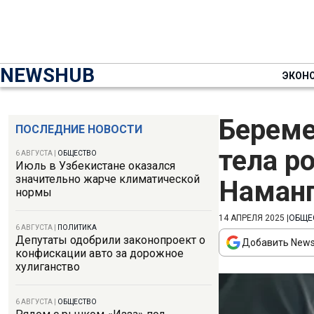
NEWSHUB
ЭКОН
Береме
ПОСЛЕДНИЕ НОВОСТИ
тела р
6 АВГУСТА
|
ОБЩЕСТВО
Июль в Узбекистане оказался
значительно жарче климатической
Наман
нормы
14 АПРЕЛЯ 2025
|
ОБЩЕ
6 АВГУСТА
|
ПОЛИТИКА
Депутаты одобрили законопроект о
Добавить News
конфискации авто за дорожное
хулиганство
6 АВГУСТА
|
ОБЩЕСТВО