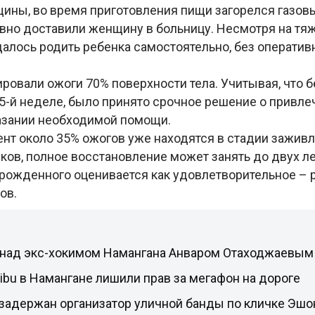
ины, во время приготовления пищи загорелся газовы
вно доставили женщину в больницу. Несмотря на тя
далось родить ребенка самостоятельно, без оператив
ировали ожоги 70% поверхности тела. Учитывая, что 
35-й неделе, было принято срочное решение о привле
казании необходимой помощи.
нт около 35% ожогов уже находятся в стадии заживле
ов, полное восстановление может занять до двух ле
рожденного оценивается как удовлетворительное – 
ов.
 над экс-хокимом Намангана Анваром Отаходжаевым
ibu в Намангане лишили прав за мегафон на дороге
 задержан организатор уличной банды по кличке Эшо