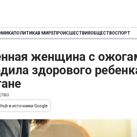
ОМИКА
ПОЛИТИКА
В МИРЕ
ПРОИСШЕСТВИЯ
ОБЩЕСТВО
СПОРТ
нная женщина с ожога
одила здорового ребенк
гане
СТВО
hub в источники Google