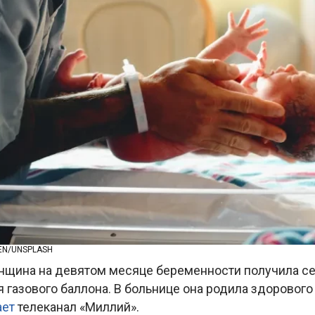
EN/UNSPLASH
нщина на девятом месяце беременности получила с
я газового баллона. В больнице она родила здорового
ает
телеканал «Миллий».