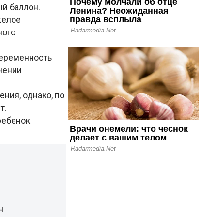
й баллон.
желое
ного
беременность
чении
ния, однако, по
т.
ребенок
н