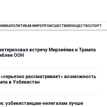
ОМИКА
ПОЛИТИКА
В МИРЕ
ПРОИСШЕСТВИЯ
ОБЩЕСТВО
СПОРТ
актеризовал встречу Мирзиёева и Трампа
амблее ООН
 «серьезно рассматривает» возможность
мпа в Узбекистан
к: узбекистанцам-нелегалам лучше