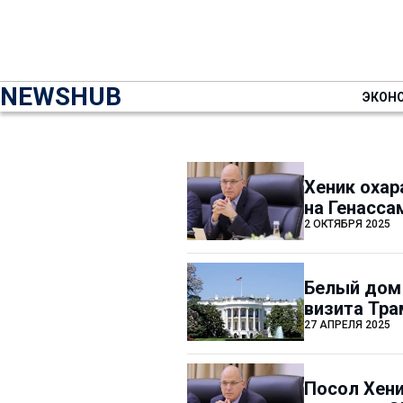
NEWSHUB
ЭКОН
Хеник охар
на Генасс
2 ОКТЯБРЯ 2025
Белый дом
визита Тра
27 АПРЕЛЯ 2025
Посол Хени