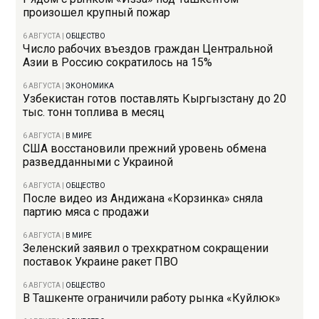
произошел крупный пожар
6 АВГУСТА
|
ОБЩЕСТВО
Число рабочих въездов граждан Центральной
Азии в Россию сократилось на 15%
6 АВГУСТА
|
ЭКОНОМИКА
Узбекистан готов поставлять Кыргызстану до 20
тыс. тонн топлива в месяц
6 АВГУСТА
|
В МИРЕ
США восстановили прежний уровень обмена
разведданными с Украиной
6 АВГУСТА
|
ОБЩЕСТВО
После видео из Андижана «Корзинка» сняла
партию мяса с продажи
6 АВГУСТА
|
В МИРЕ
Зеленский заявил о трехкратном сокращении
поставок Украине ракет ПВО
6 АВГУСТА
|
ОБЩЕСТВО
В Ташкенте ограничили работу рынка «Куйлюк»