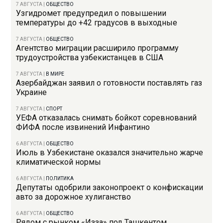
7 АВГУСТА
|
ОБЩЕСТВО
Узгидромет предупредил о повышении
температуры до +42 градусов в выходные
7 АВГУСТА
|
ОБЩЕСТВО
Агентство миграции расширило программу
трудоустройства узбекистанцев в США
7 АВГУСТА
|
В МИРЕ
Азербайджан заявил о готовности поставлять газ
Украине
7 АВГУСТА
|
СПОРТ
УЕФА отказалась снимать бойкот соревнований
ФИФА после извинений Инфантино
6 АВГУСТА
|
ОБЩЕСТВО
Июль в Узбекистане оказался значительно жарче
климатической нормы
6 АВГУСТА
|
ПОЛИТИКА
Депутаты одобрили законопроект о конфискации
авто за дорожное хулиганство
6 АВГУСТА
|
ОБЩЕСТВО
Рядом с рынком «Изза» под Ташкентом