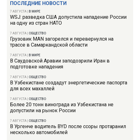
ПОСЛЕДНИЕ НОВОСТИ
7 АВГУСТА
|
В МИРЕ
WSJ: разведка США допустила нападение России
на одну из стран НАТО
7 АВГУСТА
|
ОБЩЕСТВО
Грузовик MAN загорелся и перевернулся на
трассе в Самаркандской области
7 АВГУСТА
|
В МИРЕ
В Саудовской Аравии заподозрили Иран в
подготовке нападения
7 АВГУСТА
|
ОБЩЕСТВО
В Узбекистане создадут энергетические паспорта
для всех махаллей
7 АВГУСТА
|
ОБЩЕСТВО
Более 20 тонн винограда из Узбекистана не
допустили на рынок России
7 АВГУСТА
|
ОБЩЕСТВО
В Ургенче водитель BYD после ссоры протаранил
несколько автомобилей