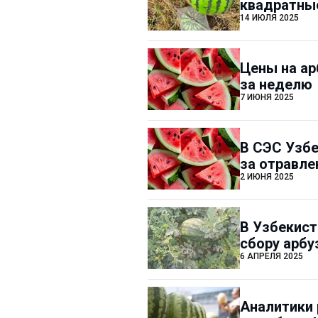
квадратны
14 ИЮЛЯ 2025
Цены на ар
за неделю
7 ИЮНЯ 2025
В СЭС Узбе
за отравле
2 ИЮНЯ 2025
В Узбекист
сбору арбу
6 АПРЕЛЯ 2025
Аналитики 