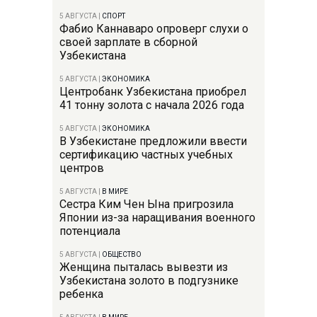
5 АВГУСТА
|
СПОРТ
Фабио Каннаваро опроверг слухи о
своей зарплате в сборной
Узбекистана
5 АВГУСТА
|
ЭКОНОМИКА
Центробанк Узбекистана приобрел
41 тонну золота с начала 2026 года
5 АВГУСТА
|
ЭКОНОМИКА
В Узбекистане предложили ввести
сертификацию частных учебных
центров
5 АВГУСТА
|
В МИРЕ
Сестра Ким Чен Ына пригрозила
Японии из-за наращивания военного
потенциала
5 АВГУСТА
|
ОБЩЕСТВО
Женщина пыталась вывезти из
Узбекистана золото в подгузнике
ребенка