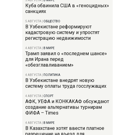
5 АВГУСТА
|
В МИРЕ
Куба обвинила США в «геноцидных»
санкциях
5 АВГУСТА
|
ОБЩЕСТВО
В Узбекистане реформируют
кадастровую систему и упростят
регистрацию недвижимости
4 АВГУСТА
|
В МИРЕ
Трамп заявил о «последнем шансе»
для Ирана перед
«обезглавливанием»
4 АВГУСТА
|
ПОЛИТИКА
В Узбекистане внедрят новую
систему оплаты труда госслужащих
4 АВГУСТА
|
СПОРТ
АФК, УЕФА и КОНКАКАФ обсуждают
создание альтернативы турнирам
ФИФА – Times
4 АВГУСТА
|
В МИРЕ
В Казахстане хотят ввести платное
разрешение на въезд для