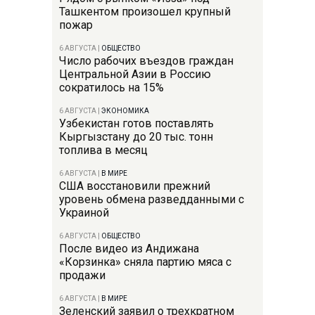
Ташкентом произошел крупный
пожар
6 АВГУСТА
|
ОБЩЕСТВО
Число рабочих въездов граждан
Центральной Азии в Россию
сократилось на 15%
6 АВГУСТА
|
ЭКОНОМИКА
Узбекистан готов поставлять
Кыргызстану до 20 тыс. тонн
топлива в месяц
6 АВГУСТА
|
В МИРЕ
США восстановили прежний
уровень обмена разведданными с
Украиной
6 АВГУСТА
|
ОБЩЕСТВО
После видео из Андижана
«Корзинка» сняла партию мяса с
продажи
6 АВГУСТА
|
В МИРЕ
Зеленский заявил о трехкратном