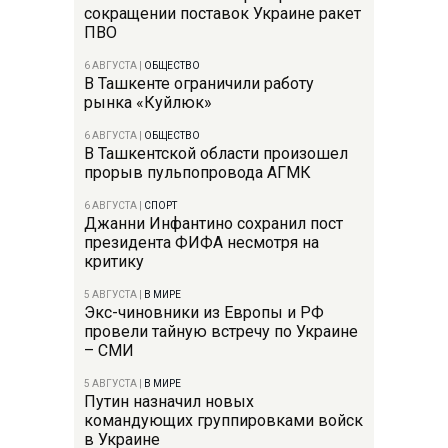
сокращении поставок Украине ракет
ПВО
6 АВГУСТА
|
ОБЩЕСТВО
В Ташкенте ограничили работу
рынка «Куйлюк»
6 АВГУСТА
|
ОБЩЕСТВО
В Ташкентской области произошел
прорыв пульпопровода АГМК
6 АВГУСТА
|
СПОРТ
Джанни Инфантино сохранил пост
президента ФИФА несмотря на
критику
5 АВГУСТА
|
В МИРЕ
Экс-чиновники из Европы и РФ
провели тайную встречу по Украине
– СМИ
5 АВГУСТА
|
В МИРЕ
Путин назначил новых
командующих группировками войск
в Украине