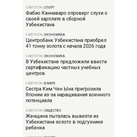
5 АВГУСТА
|
СПОРТ
Фабио Каннаваро опроверг слухи о
своей зарплате в сборной
Узбекистана
5 АВГУСТА
|
ЭКОНОМИКА
Центробанк Узбекистана приобрел
41 тонну золота с начала 2026 года
5 АВГУСТА
|
ЭКОНОМИКА
В Узбекистане предложили ввести
сертификацию частных учебных
центров
5 АВГУСТА
|
В МИРЕ
Сестра Ким Чен Ына пригрозила
Японии из-за наращивания военного
потенциала
5 АВГУСТА
|
ОБЩЕСТВО
Женщина пыталась вывезти из
Узбекистана золото в подгузнике
ребенка