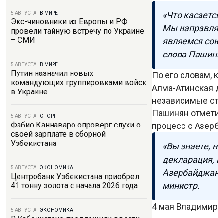
«Что касаетс
5 АВГУСТА
|
В МИРЕ
Экс-чиновники из Европы и РФ
Мы направлял
провели тайную встречу по Украине
– СМИ
являемся сою
слова Пашин
5 АВГУСТА
|
В МИРЕ
Путин назначил новых
По его словам,
командующих группировками войск
Алма-Атинская д
в Украине
независимые ст
Пашинян отмети
5 АВГУСТА
|
СПОРТ
Фабио Каннаваро опроверг слухи о
процесс с Азер
своей зарплате в сборной
Узбекистана
«Вы знаете, 
декларация, 
5 АВГУСТА
|
ЭКОНОМИКА
Азербайджано
Центробанк Узбекистана приобрел
министр.
41 тонну золота с начала 2026 года
4 мая Владимир
5 АВГУСТА
|
ЭКОНОМИКА