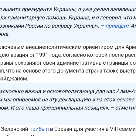
я визита президента Украины, я уже делал заявления 
и гуманитарную помощь Украине, и я говорил, что 
зниками России по вопросу Украины», –
приводит
A
яна.
 ключевым внешнеполитическим ориентиром для Арм
екларация от 1991 года, согласно которой после ра
раны сохраняют свои административные границы со
л, что на основе этого документа страна также выст
байджаном.
насколько важна и основополагающа для нас Алма-А
и мы опираемся на эту декларацию и на этой основе
м. И это наша принципиальная позиция», – отметил
 Зеленский
прибыл
в Ереван для участия в VIII самм