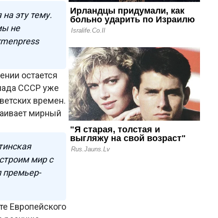
на эту тему.
мы не
rmenpress
ении остается
спада СССР уже
ветских времен.
раивает мирный
тинская
 строим мир с
 премьер-
ите Европейского