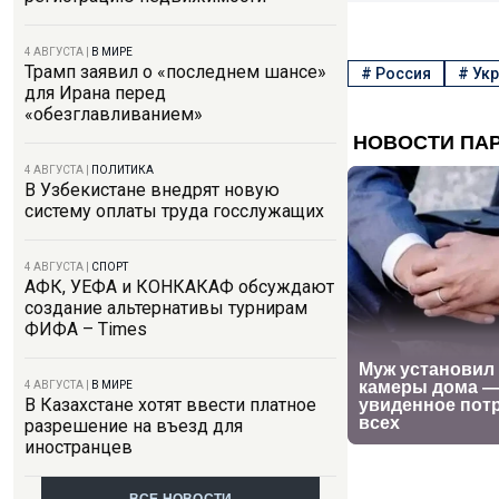
4 АВГУСТА
|
В МИРЕ
Трамп заявил о «последнем шансе»
#
Россия
#
Укр
для Ирана перед
«обезглавливанием»
4 АВГУСТА
|
ПОЛИТИКА
В Узбекистане внедрят новую
систему оплаты труда госслужащих
4 АВГУСТА
|
СПОРТ
АФК, УЕФА и КОНКАКАФ обсуждают
создание альтернативы турнирам
ФИФА – Times
4 АВГУСТА
|
В МИРЕ
В Казахстане хотят ввести платное
разрешение на въезд для
иностранцев