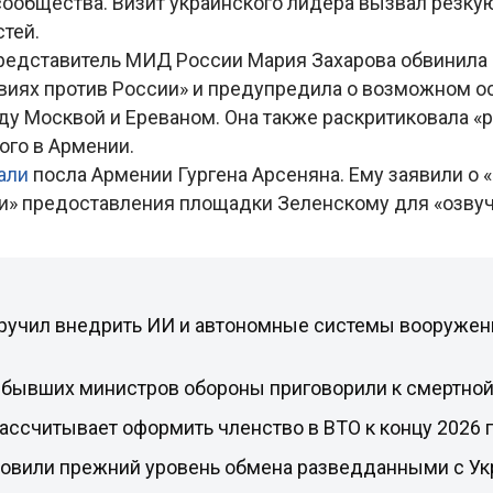
сообщества. Визит украинского лидера вызвал резку
стей.
едставитель МИД России Мария Захарова обвинила
твиях против России» и предупредила о возможном 
у Москвой и Ереваном. Она также раскритиковала 
ого в Армении.
али
посла Армении Гургена Арсеняна. Ему заявили о 
» предоставления площадки Зеленскому для «озвуч
ручил внедрить ИИ и автономные системы вооружен
х бывших министров обороны приговорили к смертной
ассчитывает оформить членство в ВТО к концу 2026 
овили прежний уровень обмена разведданными с Ук