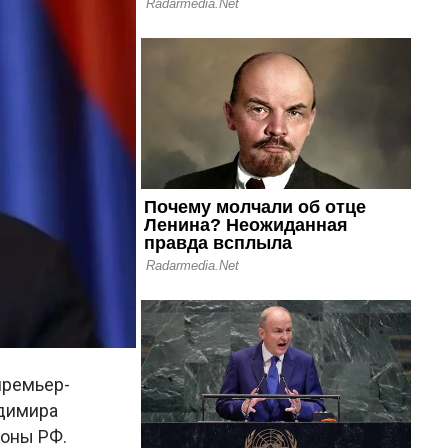
премьер-
адимира
роны РФ.