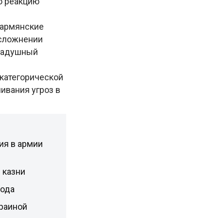
ю реакцию
 армянские
осложнении
«радушный
«категорической
ивания угроз в
ия в армии
 казни
года
раиной