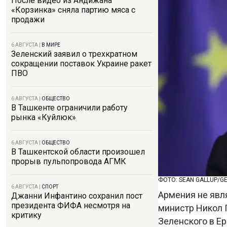
После видео из Андижана
«Корзинка» сняла партию мяса с
продажи
6 АВГУСТА
|
В МИРЕ
Зеленский заявил о трехкратном
сокращении поставок Украине ракет
ПВО
6 АВГУСТА
|
ОБЩЕСТВО
В Ташкенте ограничили работу
рынка «Куйлюк»
6 АВГУСТА
|
ОБЩЕСТВО
В Ташкентской области произошел
прорыв пульпопровода АГМК
ФОТО: SEAN GALLUP/GE
6 АВГУСТА
|
СПОРТ
Армения не явл
Джанни Инфантино сохранил пост
президента ФИФА несмотря на
министр Никол 
критику
Зеленского в Ер