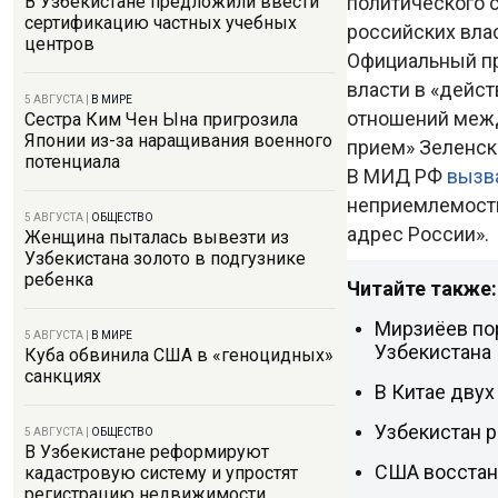
политического 
В Узбекистане предложили ввести
сертификацию частных учебных
российских вла
центров
Официальный пр
власти в «дейс
5 АВГУСТА
|
В МИРЕ
отношений межд
Сестра Ким Чен Ына пригрозила
Японии из-за наращивания военного
прием» Зеленск
потенциала
В МИД РФ
вызв
неприемлемости
5 АВГУСТА
|
ОБЩЕСТВО
адрес России».
Женщина пыталась вывезти из
Узбекистана золото в подгузнике
ребенка
Читайте также:
Мирзиёев по
5 АВГУСТА
|
В МИРЕ
Узбекистана
Куба обвинила США в «геноцидных»
санкциях
В Китае дву
Узбекистан р
5 АВГУСТА
|
ОБЩЕСТВО
В Узбекистане реформируют
США восстан
кадастровую систему и упростят
регистрацию недвижимости