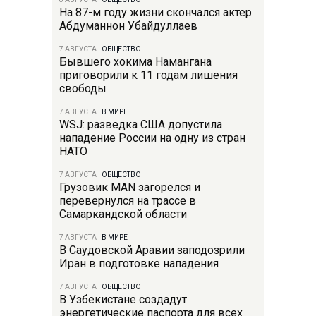
На 87-м году жизни скончался актер
Абдуманнон Убайдуллаев
7 АВГУСТА
|
ОБЩЕСТВО
Бывшего хокима Намангана
приговорили к 11 годам лишения
свободы
7 АВГУСТА
|
В МИРЕ
WSJ: разведка США допустила
нападение России на одну из стран
НАТО
7 АВГУСТА
|
ОБЩЕСТВО
Грузовик MAN загорелся и
перевернулся на трассе в
Самаркандской области
7 АВГУСТА
|
В МИРЕ
В Саудовской Аравии заподозрили
Иран в подготовке нападения
7 АВГУСТА
|
ОБЩЕСТВО
В Узбекистане создадут
энергетические паспорта для всех