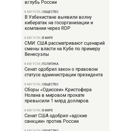
вглубь России
8 АВГУСТА
|
ОБЩЕСТВО
В Узбекистане выявили волну
кибератак на госорганизации и
компании через RDP
8 АВГУСТА
|
В МИРЕ
СМИ: США рассматривают сценарий
смены власти на Кубе по примеру
Венесуэлы
8 АВГУСТА
|
ПОЛИТИКА
Сенат одобрил закон о правовом
статусе администрации президента
8 АВГУСТА
|
ОБЩЕСТВО
Сборы «Одиссеи» Кристофера
Нолана в мировом прокате
превысили 1 млрд долларов
8 АВГУСТА
|
В МИРЕ
Сенат США одобрил «адские
санкции» против России
8 АВГУСТА
|
ОБЩЕСТВО