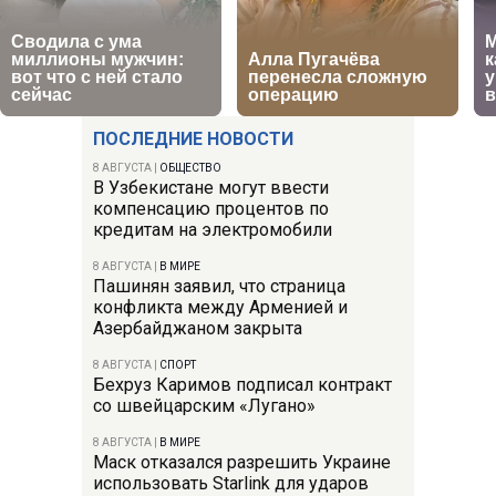
ПОСЛЕДНИЕ НОВОСТИ
8 АВГУСТА
|
ОБЩЕСТВО
В Узбекистане могут ввести
компенсацию процентов по
кредитам на электромобили
8 АВГУСТА
|
В МИРЕ
Пашинян заявил, что страница
конфликта между Арменией и
Азербайджаном закрыта
8 АВГУСТА
|
СПОРТ
Бехруз Каримов подписал контракт
со швейцарским «Лугано»
8 АВГУСТА
|
В МИРЕ
Маск отказался разрешить Украине
использовать Starlink для ударов