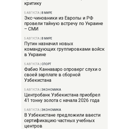
критику
5 АВГУСТА
|
В МИРЕ
Экс-чиновники из Европы и РФ
провели тайную встречу по Украине
– СМИ
5 АВГУСТА
|
В МИРЕ
Путин назначил новых
командующих группировками войск
в Украине
5 АВГУСТА
|
СПОРТ
Фабио Каннаваро опроверг слухи о
своей зарплате в сборной
Узбекистана
5 АВГУСТА
|
ЭКОНОМИКА
Центробанк Узбекистана приобрел
41 тонну золота с начала 2026 года
5 АВГУСТА
|
ЭКОНОМИКА
В Узбекистане предложили ввести
сертификацию частных учебных
центров