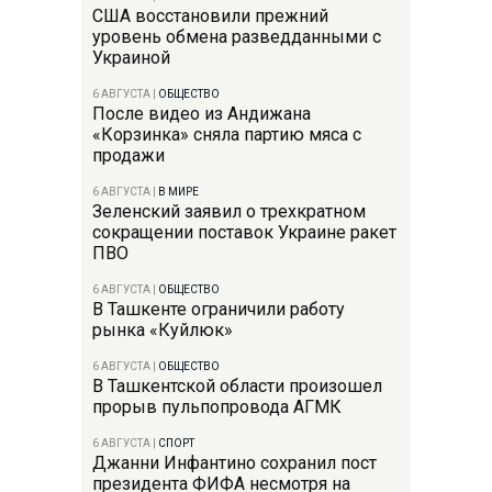
США восстановили прежний
уровень обмена разведданными с
Украиной
6 АВГУСТА
|
ОБЩЕСТВО
После видео из Андижана
«Корзинка» сняла партию мяса с
продажи
6 АВГУСТА
|
В МИРЕ
Зеленский заявил о трехкратном
сокращении поставок Украине ракет
ПВО
6 АВГУСТА
|
ОБЩЕСТВО
В Ташкенте ограничили работу
рынка «Куйлюк»
6 АВГУСТА
|
ОБЩЕСТВО
В Ташкентской области произошел
прорыв пульпопровода АГМК
6 АВГУСТА
|
СПОРТ
Джанни Инфантино сохранил пост
президента ФИФА несмотря на