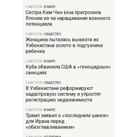
5 АВГУСТА
|
В МИРЕ
Сестра Ким Чен Ына пригрозила
Японии из-за наращивания военного
потенциала
5 АВГУСТА
|
ОБЩЕСТВО
Женщина пыталась вывезти из
Узбекистана золото в подгузнике
ребенка
5 АВГУСТА
|
В МИРЕ
Куба обвинила США в «геноцидных»
санкциях
5 АВГУСТА
|
ОБЩЕСТВО
В Узбекистане реформируют
кадастровую систему и упростят
регистрацию недвижимости
4 АВГУСТА
|
В МИРЕ
Трамп заявил о «последнем шансе»
для Ирана перед
«обезглавливанием»