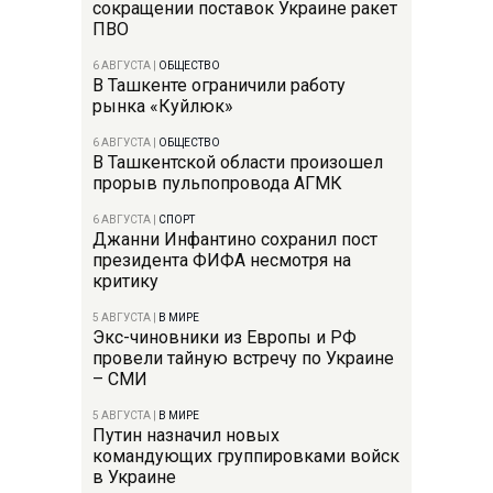
сокращении поставок Украине ракет
ПВО
6 АВГУСТА
|
ОБЩЕСТВО
В Ташкенте ограничили работу
рынка «Куйлюк»
6 АВГУСТА
|
ОБЩЕСТВО
В Ташкентской области произошел
прорыв пульпопровода АГМК
6 АВГУСТА
|
СПОРТ
Джанни Инфантино сохранил пост
президента ФИФА несмотря на
критику
5 АВГУСТА
|
В МИРЕ
Экс-чиновники из Европы и РФ
провели тайную встречу по Украине
– СМИ
5 АВГУСТА
|
В МИРЕ
Путин назначил новых
командующих группировками войск
в Украине