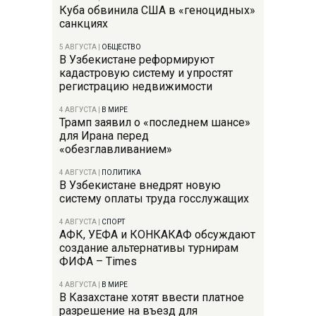
Куба обвинила США в «геноцидных»
санкциях
5 АВГУСТА
|
ОБЩЕСТВО
В Узбекистане реформируют
кадастровую систему и упростят
регистрацию недвижимости
4 АВГУСТА
|
В МИРЕ
Трамп заявил о «последнем шансе»
для Ирана перед
«обезглавливанием»
4 АВГУСТА
|
ПОЛИТИКА
В Узбекистане внедрят новую
систему оплаты труда госслужащих
4 АВГУСТА
|
СПОРТ
АФК, УЕФА и КОНКАКАФ обсуждают
создание альтернативы турнирам
ФИФА – Times
4 АВГУСТА
|
В МИРЕ
В Казахстане хотят ввести платное
разрешение на въезд для