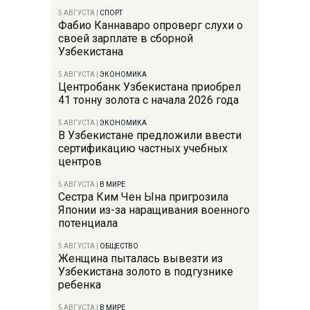
5 АВГУСТА
|
СПОРТ
Фабио Каннаваро опроверг слухи о
своей зарплате в сборной
Узбекистана
5 АВГУСТА
|
ЭКОНОМИКА
Центробанк Узбекистана приобрел
41 тонну золота с начала 2026 года
5 АВГУСТА
|
ЭКОНОМИКА
В Узбекистане предложили ввести
сертификацию частных учебных
центров
5 АВГУСТА
|
В МИРЕ
Сестра Ким Чен Ына пригрозила
Японии из-за наращивания военного
потенциала
5 АВГУСТА
|
ОБЩЕСТВО
Женщина пыталась вывезти из
Узбекистана золото в подгузнике
ребенка
5 АВГУСТА
|
В МИРЕ