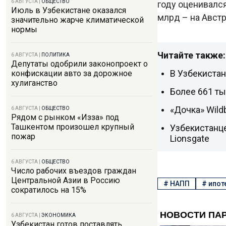
6 АВГУСТА
|
ОБЩЕСТВО
году оценивался
Июль в Узбекистане оказался
млрд – на Австр
значительно жарче климатической
нормы
Читайте также:
6 АВГУСТА
|
ПОЛИТИКА
Депутаты одобрили законопроект о
В Узбекиста
конфискации авто за дорожное
хулиганство
Более 661 ты
«Дочка» Wild
6 АВГУСТА
|
ОБЩЕСТВО
Рядом с рынком «Изза» под
Ташкентом произошел крупный
Узбекистанц
пожар
Lionsgate
6 АВГУСТА
|
ОБЩЕСТВО
Число рабочих въездов граждан
Центральной Азии в Россию
#
НАПП
#
ипот
сократилось на 15%
6 АВГУСТА
|
ЭКОНОМИКА
Узбекистан готов поставлять