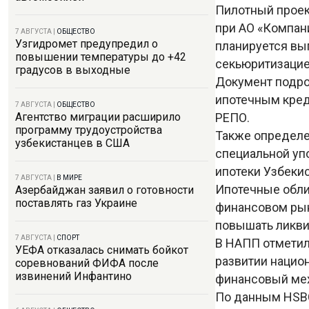
Пилотный проек
при АО «Компан
7 АВГУСТА
|
ОБЩЕСТВО
Узгидромет предупредил о
планируется вы
повышении температуры до +42
секьюритизацие
градусов в выходные
Документ подро
ипотечным кред
7 АВГУСТА
|
ОБЩЕСТВО
РЕПО.
Агентство миграции расширило
программу трудоустройства
Также определе
узбекистанцев в США
специальной уп
ипотеки Узбеки
7 АВГУСТА
|
В МИРЕ
Ипотечные обли
Азербайджан заявил о готовности
поставлять газ Украине
финансовом рын
повышать ликви
7 АВГУСТА
|
СПОРТ
В НАПП отметил
УЕФА отказалась снимать бойкот
развитии нацио
соревнований ФИФА после
извинений Инфантино
финансовый ме
По данным HSBC