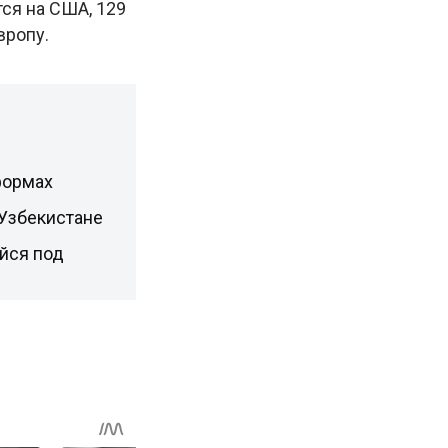
тся на США, 129
вропу.
формах
 Узбекистане
йся под