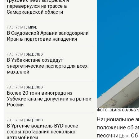
Грузовик MAN загорелся и
перевернулся на трассе в
Самаркандской области
7 АВГУСТА
|
В МИРЕ
В Саудовской Аравии заподозрили
Иран в подготовке нападения
7 АВГУСТА
|
ОБЩЕСТВО
В Узбекистане создадут
энергетические паспорта для всех
махаллей
7 АВГУСТА
|
ОБЩЕСТВО
Более 20 тонн винограда из
Узбекистана не допустили на рынок
России
ФОТО: CLARK GU/UNSP
Национальное а
7 АВГУСТА
|
ОБЩЕСТВО
В Ургенче водитель BYD после
положение об э
ссоры протаранил несколько
песочницы». Об
автомобилей