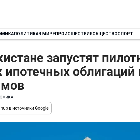
ОМИКА
ПОЛИТИКА
В МИРЕ
ПРОИСШЕСТВИЯ
ОБЩЕСТВО
СПОРТ
кистане запустят пило
 ипотечных облигаций 
умов
ОМИКА
hub в источники Google