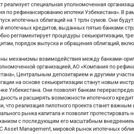
т реализует специальная уполномоченная организаци
ия по рефинансированию ипотеки Узбекистана». В ра
пуск ипотечных облигаций на 1 трлн сумов. Они буду
й ипотечных кредитов, выданных пятью банками ст
бно регламентирует процедуры секьюритизации, тре
итам, порядок выпуска и обращения облигаций, вкл
ны механизмы взаимодействия между банками-ориг
олномоченной организацией, АО «Компания по рефи
стана», Центральным депозитарием и другими участн
гации на основе секьюритизации станут новым инст
ке Узбекистана. Они позволят банкам перераспредел
дность и расширять возможности ипотечного креди
и, что реализация пилотного проекта станет важным 
нального рынка капитала и позволит протестировать 
ханизм с последующим его масштабным внедрение
 Asset Management, мировой рынок ипотечных облиг