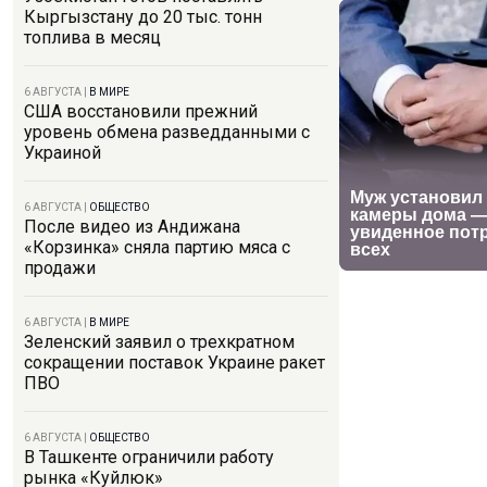
Кыргызстану до 20 тыс. тонн
топлива в месяц
6 АВГУСТА
|
В МИРЕ
США восстановили прежний
уровень обмена разведданными с
Украиной
6 АВГУСТА
|
ОБЩЕСТВО
После видео из Андижана
«Корзинка» сняла партию мяса с
продажи
6 АВГУСТА
|
В МИРЕ
Зеленский заявил о трехкратном
сокращении поставок Украине ракет
ПВО
6 АВГУСТА
|
ОБЩЕСТВО
В Ташкенте ограничили работу
рынка «Куйлюк»