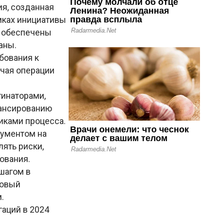
я, созданная
мках инициативы
т обеспечены
раны.
бования к
ючая операции
инаторами,
нансированию
иками процесса.
рументом на
ять риски,
тования.
шагом в
новый
м.
аций в 2024