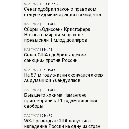
8 АВГУСТА
|
ПОЛИТИКА
Сенат одобрил закон о правовом
статусе администрации президента
8 АВГУСТА
|
ОБЩЕСТВО
Сборы «Одиссеи» Кристофера
Нолана в мировом прокате
превысили 1 млрд долларов
8 АВГУСТА
|
В МИРЕ
Сенат США одобрил «адские
санкции» против России
8 АВГУСТА
|
ОБЩЕСТВО
На 87-м году жизни скончался актер
Абдуманнон Убайдуллаев
7 АВГУСТА
|
ОБЩЕСТВО
Бывшего хокима Намангана
приговорили к 11 годам лишения
свободы
7 АВГУСТА
|
В МИРЕ
WSJ: разведка США допустила
нападение России на одну из стран