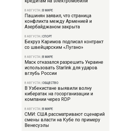
кредитам на электромобили
8 АВГУСТА
|
В МИРЕ
Пашинян заявил, что страница
конфликта между Арменией и
Азербайджаном закрыта
8 АВГУСТА
|
СПОРТ
Бехруз Каримов подписал контракт
со швейцарским «Лугано»
8 АВГУСТА
|
В МИРЕ
Маск отказался разрешить Украине
использовать Starlink для ударов
вглубь России
8 АВГУСТА
|
ОБЩЕСТВО
В Узбекистане выявили волну
кибератак на госорганизации и
компании через RDP
8 АВГУСТА
|
В МИРЕ
СМИ: США рассматривают сценарий
смены власти на Кубе по примеру
Венесуэлы