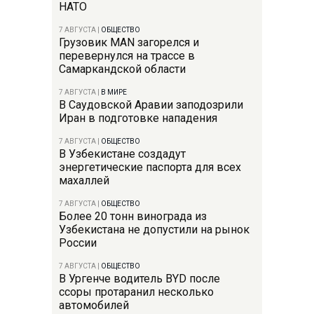
НАТО
7 АВГУСТА
|
ОБЩЕСТВО
Грузовик MAN загорелся и
перевернулся на трассе в
Самаркандской области
7 АВГУСТА
|
В МИРЕ
В Саудовской Аравии заподозрили
Иран в подготовке нападения
7 АВГУСТА
|
ОБЩЕСТВО
В Узбекистане создадут
энергетические паспорта для всех
махаллей
7 АВГУСТА
|
ОБЩЕСТВО
Более 20 тонн винограда из
Узбекистана не допустили на рынок
России
7 АВГУСТА
|
ОБЩЕСТВО
В Ургенче водитель BYD после
ссоры протаранил несколько
автомобилей