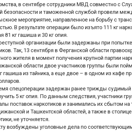
мства, в сентябре сотрудники МВД совместно с Сл
й безопасности и таможенной службой провели ме
ыскное мероприятие, направленное на борьбу с тран
тью. В результате операции было изъято 111 кг нар
я 81 кг гашиша и 30 кг опия.
реступной организации были задержаны при попытке
ков. Так, 13 сентября в Ферганской области правоох
ного жителя в момент получения крупной партии нар
ижанской области двое участников группы были пой
г гашиша из тайника, а еще двое – в одном из кафе пр
долларов.
ремя спецоперации задержан ранее трижды судимый
учить 5 кг опия. По данным следствия, участники гр
алы поставок наркотиков и занимались их сбытом на
ижанской и Ташкентской областей, а также в столице.
тики, не уточняется.
ту возбуждены уголовные дела по соответствующим