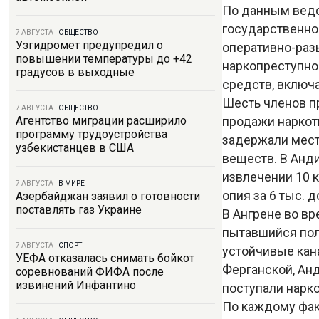
По данным ведо
государственно
7 АВГУСТА
|
ОБЩЕСТВО
Узгидромет предупредил о
оперативно-раз
повышении температуры до +42
наркопреступнос
градусов в выходные
средств, включа
Шесть членов п
7 АВГУСТА
|
ОБЩЕСТВО
продажи наркоти
Агентство миграции расширило
программу трудоустройства
задержали мест
узбекистанцев в США
веществ. В Анд
извлечении 10 к
7 АВГУСТА
|
В МИРЕ
опия за 6 тыс. 
Азербайджан заявил о готовности
поставлять газ Украине
В Ангрене во в
пытавшийся пол
7 АВГУСТА
|
СПОРТ
устойчивые кан
УЕФА отказалась снимать бойкот
Ферганской, Анд
соревнований ФИФА после
извинений Инфантино
поступали нарко
По каждому фак