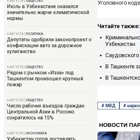
6 АВГУСТА
|
ОБЩЕСТВО
Уголовного код
Июль в Узбекистане оказался
значительно жарче климатической
нормы
Читайте также:
6 АВГУСТА
|
ПОЛИТИКА
Криминальног
Депутаты одобрили законопроект о
Узбекистан
конфискации авто за дорожное
хулиганство
Саудовского 
В Ташкенте з
6 АВГУСТА
|
ОБЩЕСТВО
Рядом с рынком «Изза» под
В Ташкентск
Ташкентом произошел крупный
пожар
6 АВГУСТА
|
ОБЩЕСТВО
Число рабочих въездов граждан
#
МВД
#
нарко
Центральной Азии в Россию
сократилось на 15%
6 АВГУСТА
|
ЭКОНОМИКА
Узбекистан готов поставлять