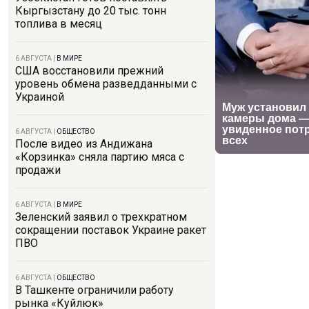
Кыргызстану до 20 тыс. тонн
топлива в месяц
6 АВГУСТА
|
В МИРЕ
США восстановили прежний
уровень обмена разведданными с
Украиной
6 АВГУСТА
|
ОБЩЕСТВО
После видео из Андижана
«Корзинка» сняла партию мяса с
продажи
6 АВГУСТА
|
В МИРЕ
Зеленский заявил о трехкратном
сокращении поставок Украине ракет
ПВО
6 АВГУСТА
|
ОБЩЕСТВО
В Ташкенте ограничили работу
рынка «Куйлюк»