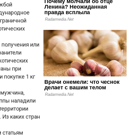
ужбой
ждународное
сграничной
котических
 получения или
ранители
котических
маны при
и покупке 1 кг
 мужчина,
уппы наладили
 территории
 Из каких стран
 статьям