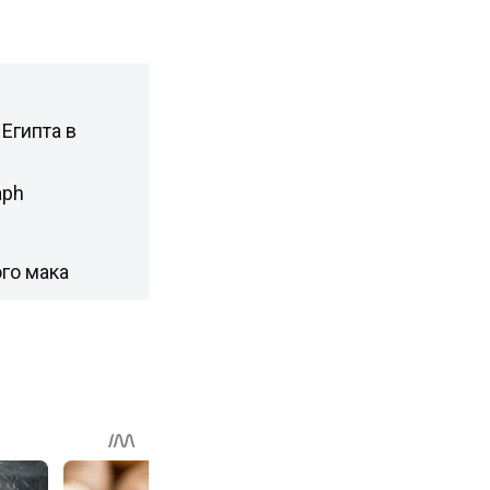
Египта в
aph
го мака