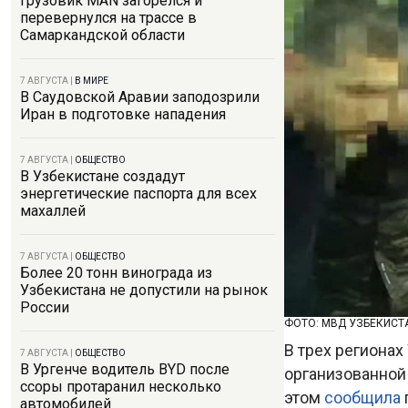
Грузовик MAN загорелся и
перевернулся на трассе в
Самаркандской области
7 АВГУСТА
|
В МИРЕ
В Саудовской Аравии заподозрили
Иран в подготовке нападения
7 АВГУСТА
|
ОБЩЕСТВО
В Узбекистане создадут
энергетические паспорта для всех
махаллей
7 АВГУСТА
|
ОБЩЕСТВО
Более 20 тонн винограда из
Узбекистана не допустили на рынок
России
ФОТО: МВД УЗБЕКИСТ
В трех региона
7 АВГУСТА
|
ОБЩЕСТВО
В Ургенче водитель BYD после
организованной
ссоры протаранил несколько
этом
сообщила
автомобилей