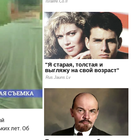
ой
ких лет. Об