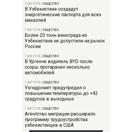
7 АВГУСТА
|
ОБЩЕСТВО
В Узбекистане создадут
энергетические паспорта для всех
махаллей
7 АВГУСТА
|
ОБЩЕСТВО
Более 20 тонн винограда из
Узбекистана не допустили на рынок
России
7 АВГУСТА
|
ОБЩЕСТВО
В Ургенче водитель BYD после
ссоры протаранил несколько
автомобилей
7 АВГУСТА
|
ОБЩЕСТВО
Узгидромет предупредил о
повышении температуры до +42
градусов в выходные
7 АВГУСТА
|
ОБЩЕСТВО
Агентство миграции расширило
программу трудоустройства
узбекистанцев в США