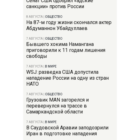
Сенат США одобрил «адские
санкции» против России
8 АВГУСТА
|
ОБЩЕСТВО
На 87-м году жизни скончался актер
Абдуманнон Убайдуллаев
7 АВГУСТА
|
ОБЩЕСТВО
Бывшего хокима Намангана
приговорили к 11 годам лишения
свободы
7 АВГУСТА
|
В МИРЕ
WSJ: разведка США допустила
нападение России на одну из стран
НАТО
7 АВГУСТА
|
ОБЩЕСТВО
Грузовик MAN загорелся и
перевернулся на трассе в
Самаркандской области
7 АВГУСТА
|
В МИРЕ
В Саудовской Аравии заподозрили
Иран в подготовке нападения