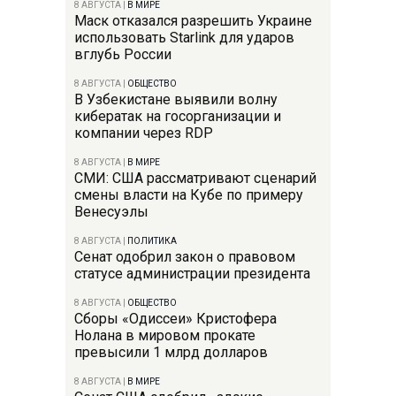
8 АВГУСТА
|
В МИРЕ
Маск отказался разрешить Украине
использовать Starlink для ударов
вглубь России
8 АВГУСТА
|
ОБЩЕСТВО
В Узбекистане выявили волну
кибератак на госорганизации и
компании через RDP
8 АВГУСТА
|
В МИРЕ
СМИ: США рассматривают сценарий
смены власти на Кубе по примеру
Венесуэлы
8 АВГУСТА
|
ПОЛИТИКА
Сенат одобрил закон о правовом
статусе администрации президента
8 АВГУСТА
|
ОБЩЕСТВО
Сборы «Одиссеи» Кристофера
Нолана в мировом прокате
превысили 1 млрд долларов
8 АВГУСТА
|
В МИРЕ