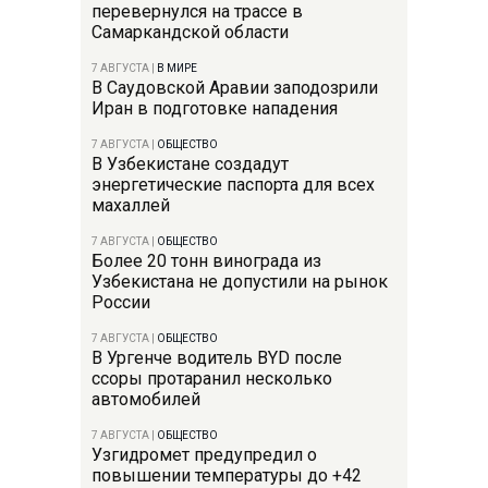
перевернулся на трассе в
Самаркандской области
7 АВГУСТА
|
В МИРЕ
В Саудовской Аравии заподозрили
Иран в подготовке нападения
7 АВГУСТА
|
ОБЩЕСТВО
В Узбекистане создадут
энергетические паспорта для всех
махаллей
7 АВГУСТА
|
ОБЩЕСТВО
Более 20 тонн винограда из
Узбекистана не допустили на рынок
России
7 АВГУСТА
|
ОБЩЕСТВО
В Ургенче водитель BYD после
ссоры протаранил несколько
автомобилей
7 АВГУСТА
|
ОБЩЕСТВО
Узгидромет предупредил о
повышении температуры до +42