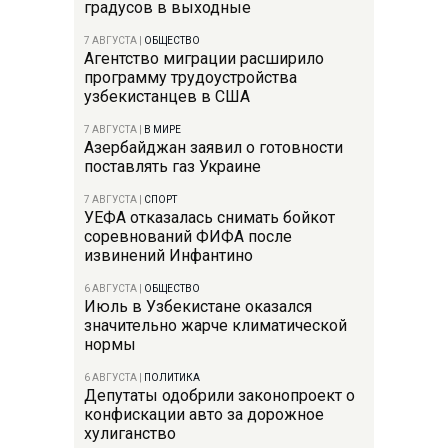
градусов в выходные
7 АВГУСТА
|
ОБЩЕСТВО
Агентство миграции расширило
программу трудоустройства
узбекистанцев в США
7 АВГУСТА
|
В МИРЕ
Азербайджан заявил о готовности
поставлять газ Украине
7 АВГУСТА
|
СПОРТ
УЕФА отказалась снимать бойкот
соревнований ФИФА после
извинений Инфантино
6 АВГУСТА
|
ОБЩЕСТВО
Июль в Узбекистане оказался
значительно жарче климатической
нормы
6 АВГУСТА
|
ПОЛИТИКА
Депутаты одобрили законопроект о
конфискации авто за дорожное
хулиганство