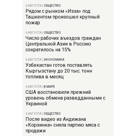
6 АВГУСТА
|
ОБЩЕСТВО
Рядом с рынком «Изза» под
Ташкентом произошел крупный
пожар
6 АВГУСТА
|
ОБЩЕСТВО
Число рабочих въездов граждан
Центральной Азии в Россию
сократилось на 15%
6 АВГУСТА
|
ЭКОНОМИКА
Узбекистан готов поставлять
Кыргызстану до 20 тыс. тонн
топлива в месяц
6 АВГУСТА
|
В МИРЕ
США восстановили прежний
уровень обмена разведданными с
Украиной
6 АВГУСТА
|
ОБЩЕСТВО
После видео из Андижана
«Корзинка» сняла партию мяса с
продажи