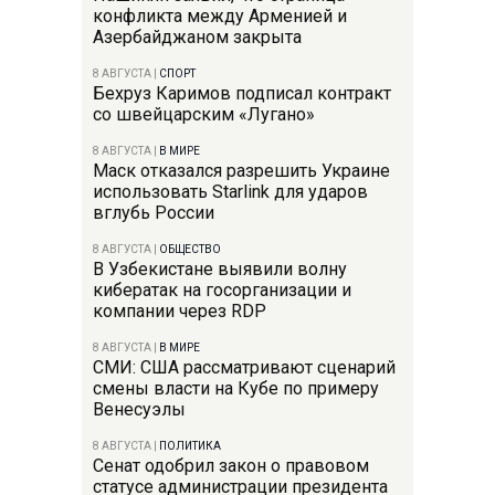
конфликта между Арменией и
Азербайджаном закрыта
8 АВГУСТА
|
СПОРТ
Бехруз Каримов подписал контракт
со швейцарским «Лугано»
8 АВГУСТА
|
В МИРЕ
Маск отказался разрешить Украине
использовать Starlink для ударов
вглубь России
8 АВГУСТА
|
ОБЩЕСТВО
В Узбекистане выявили волну
кибератак на госорганизации и
компании через RDP
8 АВГУСТА
|
В МИРЕ
СМИ: США рассматривают сценарий
смены власти на Кубе по примеру
Венесуэлы
8 АВГУСТА
|
ПОЛИТИКА
Сенат одобрил закон о правовом
статусе администрации президента