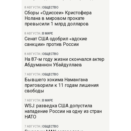
8 АВГУСТА
|
ОБЩЕСТВО
Сборы «Одиссеи» Кристофера
Нолана в мировом прокате
превысили 1 млрд долларов
8 АВГУСТА
|
В МИРЕ
Сенат США одобрил «адские
санкции» против России
8 АВГУСТА
|
ОБЩЕСТВО
На 87-м году жизни скончался актер
Абдуманнон Убайдуллаев
7 АВГУСТА
|
ОБЩЕСТВО
Бывшего хокима Намангана
приговорили к 11 годам лишения
свободы
7 АВГУСТА
|
В МИРЕ
WSJ: разведка США допустила
нападение России на одну из стран
НАТО
7 АВГУСТА
|
ОБЩЕСТВО