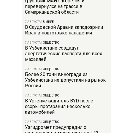
Грузовик MAN загорелся и
перевернулся на трассе в
Самаркандской области
7 АВГУСТА
|
В МИРЕ
В Саудовской Аравии заподозрили
Иран в подготовке нападения
7 АВГУСТА
|
ОБЩЕСТВО
В Узбекистане создадут
энергетические паспорта для всех
махаллей
7 АВГУСТА
|
ОБЩЕСТВО
Более 20 тонн винограда из
Узбекистана не допустили на рынок
России
7 АВГУСТА
|
ОБЩЕСТВО
В Ургенче водитель BYD после
ссоры протаранил несколько
автомобилей
7 АВГУСТА
|
ОБЩЕСТВО
Узгидромет предупредил о
повышении температуры до +42