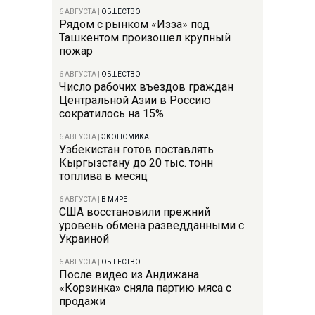
6 АВГУСТА
|
ОБЩЕСТВО
Рядом с рынком «Изза» под
Ташкентом произошел крупный
пожар
6 АВГУСТА
|
ОБЩЕСТВО
Число рабочих въездов граждан
Центральной Азии в Россию
сократилось на 15%
6 АВГУСТА
|
ЭКОНОМИКА
Узбекистан готов поставлять
Кыргызстану до 20 тыс. тонн
топлива в месяц
6 АВГУСТА
|
В МИРЕ
США восстановили прежний
уровень обмена разведданными с
Украиной
6 АВГУСТА
|
ОБЩЕСТВО
После видео из Андижана
«Корзинка» сняла партию мяса с
продажи