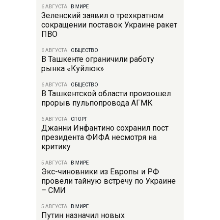
6 АВГУСТА
|
В МИРЕ
Зеленский заявил о трехкратном
сокращении поставок Украине ракет
ПВО
6 АВГУСТА
|
ОБЩЕСТВО
В Ташкенте ограничили работу
рынка «Куйлюк»
6 АВГУСТА
|
ОБЩЕСТВО
В Ташкентской области произошел
прорыв пульпопровода АГМК
6 АВГУСТА
|
СПОРТ
Джанни Инфантино сохранил пост
президента ФИФА несмотря на
критику
5 АВГУСТА
|
В МИРЕ
Экс-чиновники из Европы и РФ
провели тайную встречу по Украине
– СМИ
5 АВГУСТА
|
В МИРЕ
Путин назначил новых