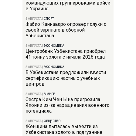
командующих группировками войск
в Украине
5 АВГУСТА
|
СПОРТ
Фабио Каннаваро опроверг слухи о
своей зарплате в сборной
Узбекистана
5 АВГУСТА
|
ЭКОНОМИКА
Центробанк Узбекистана приобрел
41 тонну золота с начала 2026 года
5 АВГУСТА
|
ЭКОНОМИКА
В Узбекистане предложили ввести
сертификацию частных учебных
центров
5 АВГУСТА
|
В МИРЕ
Сестра Ким Чен Ына пригрозила
Японии из-за наращивания военного
потенциала
5 АВГУСТА
|
ОБЩЕСТВО
Женщина пыталась вывезти из
Узбекистана золото в подгузнике