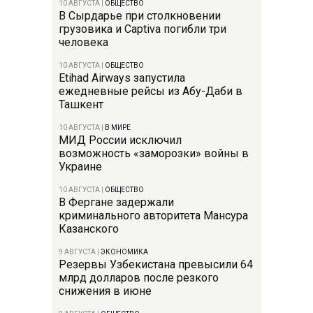
10 АВГУСТА
|
ОБЩЕСТВО
В Сырдарье при столкновении
грузовика и Captiva погибли три
человека
10 АВГУСТА
|
ОБЩЕСТВО
Etihad Airways запустила
ежедневные рейсы из Абу-Даби в
Ташкент
10 АВГУСТА
|
В МИРЕ
МИД России исключил
возможность «заморозки» войны в
Украине
10 АВГУСТА
|
ОБЩЕСТВО
В Фергане задержали
криминального авторитета Мансура
Казанского
9 АВГУСТА
|
ЭКОНОМИКА
Резервы Узбекистана превысили 64
млрд долларов после резкого
снижения в июне