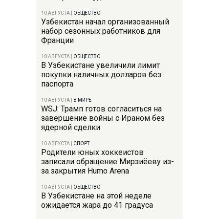
10 АВГУСТА
|
ОБЩЕСТВО
Узбекистан начал организованный
набор сезонных работников для
Франции
10 АВГУСТА
|
ОБЩЕСТВО
В Узбекистане увеличили лимит
покупки наличных долларов без
паспорта
10 АВГУСТА
|
В МИРЕ
WSJ: Трамп готов согласиться на
завершение войны с Ираном без
ядерной сделки
10 АВГУСТА
|
СПОРТ
Родители юных хоккеистов
записали обращение Мирзиёеву из-
за закрытия Humo Arena
10 АВГУСТА
|
ОБЩЕСТВО
В Узбекистане на этой неделе
ожидается жара до 41 градуса