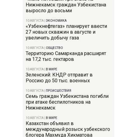
Нижнекамск граждан Узбекистана
выросло до восьми
10 АВГУСТА
|
ЭКОНОМИКА
«Узбекнефтегаз» планирует ввести
27 новых скважин в августе и
увеличить добычу газа
10 АВГУСТА
|
ОБЩЕСТВО
Территорию Самарканда расширят
на 17,2 тыс. гектаров
10 АВГУСТА
|
В МИРЕ
Зеленский: КНДР отправит в
Россию до 50 тыс. военных
10 АВГУСТА
|
ПРОИСШЕСТВИЯ
Семь граждан Узбекистана погибли
при атаке беспилотников на
Нижнекамск
10 АВГУСТА
|
В МИРЕ
Казахстан объявил в
международный розыск узбекского
блогера Махмуда Хикматова