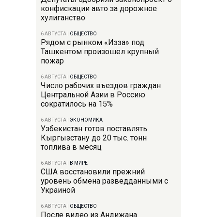
конфискации авто за дорожное
хулиганство
6 АВГУСТА
|
ОБЩЕСТВО
Рядом с рынком «Изза» под
Ташкентом произошел крупный
пожар
6 АВГУСТА
|
ОБЩЕСТВО
Число рабочих въездов граждан
Центральной Азии в Россию
сократилось на 15%
6 АВГУСТА
|
ЭКОНОМИКА
Узбекистан готов поставлять
Кыргызстану до 20 тыс. тонн
топлива в месяц
6 АВГУСТА
|
В МИРЕ
США восстановили прежний
уровень обмена разведданными с
Украиной
6 АВГУСТА
|
ОБЩЕСТВО
После видео из Андижана