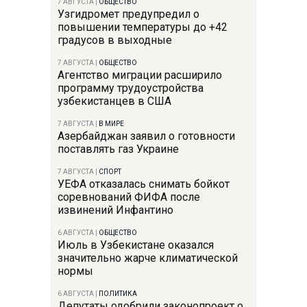
7 АВГУСТА
|
ОБЩЕСТВО
Узгидромет предупредил о
повышении температуры до +42
градусов в выходные
7 АВГУСТА
|
ОБЩЕСТВО
Агентство миграции расширило
программу трудоустройства
узбекистанцев в США
7 АВГУСТА
|
В МИРЕ
Азербайджан заявил о готовности
поставлять газ Украине
7 АВГУСТА
|
СПОРТ
УЕФА отказалась снимать бойкот
соревнований ФИФА после
извинений Инфантино
6 АВГУСТА
|
ОБЩЕСТВО
Июль в Узбекистане оказался
значительно жарче климатической
нормы
6 АВГУСТА
|
ПОЛИТИКА
Депутаты одобрили законопроект о