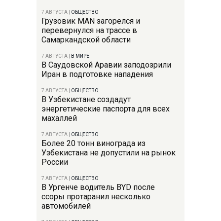
7 АВГУСТА
|
ОБЩЕСТВО
Грузовик MAN загорелся и
перевернулся на трассе в
Самаркандской области
7 АВГУСТА
|
В МИРЕ
В Саудовской Аравии заподозрили
Иран в подготовке нападения
7 АВГУСТА
|
ОБЩЕСТВО
В Узбекистане создадут
энергетические паспорта для всех
махаллей
7 АВГУСТА
|
ОБЩЕСТВО
Более 20 тонн винограда из
Узбекистана не допустили на рынок
России
7 АВГУСТА
|
ОБЩЕСТВО
В Ургенче водитель BYD после
ссоры протаранил несколько
автомобилей