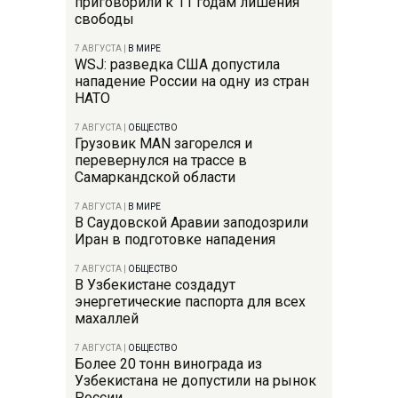
приговорили к 11 годам лишения
свободы
7 АВГУСТА
|
В МИРЕ
WSJ: разведка США допустила
нападение России на одну из стран
НАТО
7 АВГУСТА
|
ОБЩЕСТВО
Грузовик MAN загорелся и
перевернулся на трассе в
Самаркандской области
7 АВГУСТА
|
В МИРЕ
В Саудовской Аравии заподозрили
Иран в подготовке нападения
7 АВГУСТА
|
ОБЩЕСТВО
В Узбекистане создадут
энергетические паспорта для всех
махаллей
7 АВГУСТА
|
ОБЩЕСТВО
Более 20 тонн винограда из
Узбекистана не допустили на рынок
России