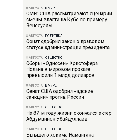
8 АВГУСТА
|
В МИРЕ
СМИ: США рассматривают сценарий
смены власти на Кубе по примеру
Венесуэлы
8 АВГУСТА
|
ПОЛИТИКА
Сенат одобрил закон о правовом
статусе администрации президента
8 АВГУСТА
|
ОБЩЕСТВО
Сборы «Одиссеи» Кристофера
Нолана в мировом прокате
превысили 1 млрд долларов
8 АВГУСТА
|
В МИРЕ
Сенат США одобрил «адские
санкции» против России
8 АВГУСТА
|
ОБЩЕСТВО
На 87-м году жизни скончался актер
Абдуманнон Убайдуллаев
7 АВГУСТА
|
ОБЩЕСТВО
Бывшего хокима Намангана