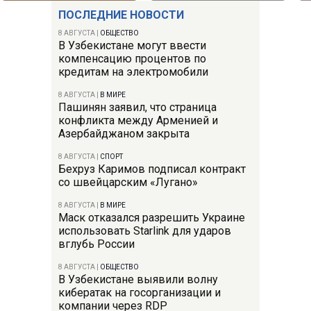
ПОСЛЕДНИЕ НОВОСТИ
8 АВГУСТА
|
ОБЩЕСТВО
В Узбекистане могут ввести
компенсацию процентов по
кредитам на электромобили
8 АВГУСТА
|
В МИРЕ
Пашинян заявил, что страница
конфликта между Арменией и
Азербайджаном закрыта
8 АВГУСТА
|
СПОРТ
Бехруз Каримов подписал контракт
со швейцарским «Лугано»
8 АВГУСТА
|
В МИРЕ
Маск отказался разрешить Украине
использовать Starlink для ударов
вглубь России
8 АВГУСТА
|
ОБЩЕСТВО
В Узбекистане выявили волну
кибератак на госорганизации и
компании через RDP