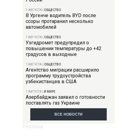
7 АВГУСТА
|
ОБЩЕСТВО
В Ургенче водитель BYD после
ссоры протаранил несколько
автомобилей
7 АВГУСТА
|
ОБЩЕСТВО
Узгидромет предупредил о
повышении температуры до +42
градусов в выходные
7 АВГУСТА
|
ОБЩЕСТВО
Агентство миграции расширило
программу трудоустройства
узбекистанцев в США
7 АВГУСТА
|
В МИРЕ
Азербайджан заявил о готовности
поставлять газ Украине
ВСЕ НОВОСТИ