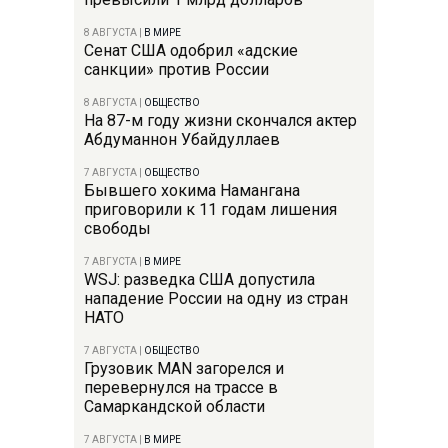
8 АВГУСТА
|
В МИРЕ
Сенат США одобрил «адские
санкции» против России
8 АВГУСТА
|
ОБЩЕСТВО
На 87-м году жизни скончался актер
Абдуманнон Убайдуллаев
7 АВГУСТА
|
ОБЩЕСТВО
Бывшего хокима Намангана
приговорили к 11 годам лишения
свободы
7 АВГУСТА
|
В МИРЕ
WSJ: разведка США допустила
нападение России на одну из стран
НАТО
7 АВГУСТА
|
ОБЩЕСТВО
Грузовик MAN загорелся и
перевернулся на трассе в
Самаркандской области
7 АВГУСТА
|
В МИРЕ