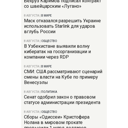
Бехруз Каримов подписал контракт
со швейцарским «Лугано»
8 АВГУСТА
|
В МИРЕ
Маск отказался разрешить Украине
использовать Starlink для ударов
вглубь России
8 АВГУСТА
|
ОБЩЕСТВО
В Узбекистане выявили волну
кибератак на госорганизации и
компании через RDP
8 АВГУСТА
|
В МИРЕ
СМИ: США рассматривают сценарий
смены власти на Кубе по примеру
Венесуэлы
8 АВГУСТА
|
ПОЛИТИКА
Сенат одобрил закон о правовом
статусе администрации президента
8 АВГУСТА
|
ОБЩЕСТВО
Сборы «Одиссеи» Кристофера
Нолана в мировом прокате
превысили 1 млрд долларов