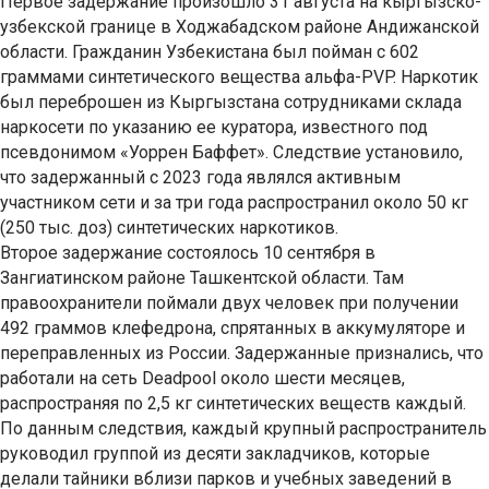
Первое задержание произошло 31 августа на кыргызско-
узбекской границе в Ходжабадском районе Андижанской
области. Гражданин Узбекистана был пойман с 602
граммами синтетического вещества альфа-PVP. Наркотик
был переброшен из Кыргызстана сотрудниками склада
наркосети по указанию ее куратора, известного под
псевдонимом «Уоррен Баффет». Следствие установило,
что задержанный с 2023 года являлся активным
участником сети и за три года распространил около 50 кг
(250 тыс. доз) синтетических наркотиков.
Второе задержание состоялось 10 сентября в
Зангиатинском районе Ташкентской области. Там
правоохранители поймали двух человек при получении
492 граммов клефедрона, спрятанных в аккумуляторе и
переправленных из России. Задержанные признались, что
работали на сеть Deadpool около шести месяцев,
распространяя по 2,5 кг синтетических веществ каждый.
По данным следствия, каждый крупный распространитель
руководил группой из десяти закладчиков, которые
делали тайники вблизи парков и учебных заведений в