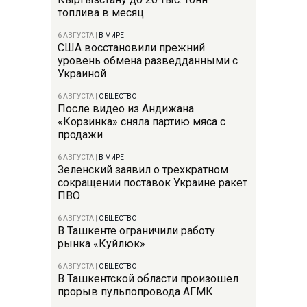
топлива в месяц
6 АВГУСТА
|
В МИРЕ
США восстановили прежний
уровень обмена разведданными с
Украиной
6 АВГУСТА
|
ОБЩЕСТВО
После видео из Андижана
«Корзинка» сняла партию мяса с
продажи
6 АВГУСТА
|
В МИРЕ
Зеленский заявил о трехкратном
сокращении поставок Украине ракет
ПВО
6 АВГУСТА
|
ОБЩЕСТВО
В Ташкенте ограничили работу
рынка «Куйлюк»
6 АВГУСТА
|
ОБЩЕСТВО
В Ташкентской области произошел
прорыв пульпопровода АГМК