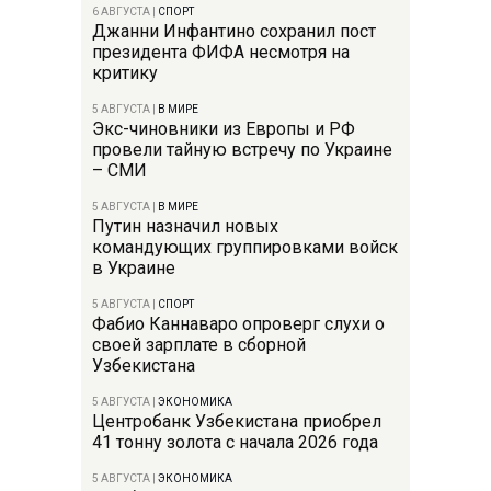
6 АВГУСТА
|
СПОРТ
Джанни Инфантино сохранил пост
президента ФИФА несмотря на
критику
5 АВГУСТА
|
В МИРЕ
Экс-чиновники из Европы и РФ
провели тайную встречу по Украине
– СМИ
5 АВГУСТА
|
В МИРЕ
Путин назначил новых
командующих группировками войск
в Украине
5 АВГУСТА
|
СПОРТ
Фабио Каннаваро опроверг слухи о
своей зарплате в сборной
Узбекистана
5 АВГУСТА
|
ЭКОНОМИКА
Центробанк Узбекистана приобрел
41 тонну золота с начала 2026 года
5 АВГУСТА
|
ЭКОНОМИКА