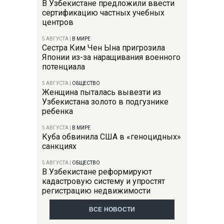
В Узбекистане предложили ввести
сертификацию частных учебных
центров
5 АВГУСТА
|
В МИРЕ
Сестра Ким Чен Ына пригрозила
Японии из-за наращивания военного
потенциала
5 АВГУСТА
|
ОБЩЕСТВО
Женщина пыталась вывезти из
Узбекистана золото в подгузнике
ребенка
5 АВГУСТА
|
В МИРЕ
Куба обвинила США в «геноцидных»
санкциях
5 АВГУСТА
|
ОБЩЕСТВО
В Узбекистане реформируют
кадастровую систему и упростят
регистрацию недвижимости
ВСЕ НОВОСТИ