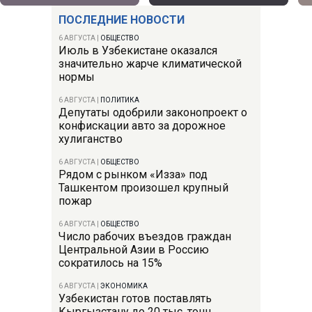
ПОСЛЕДНИЕ НОВОСТИ
6 АВГУСТА
|
ОБЩЕСТВО
Июль в Узбекистане оказался
значительно жарче климатической
нормы
6 АВГУСТА
|
ПОЛИТИКА
Депутаты одобрили законопроект о
конфискации авто за дорожное
хулиганство
6 АВГУСТА
|
ОБЩЕСТВО
Рядом с рынком «Изза» под
Ташкентом произошел крупный
пожар
6 АВГУСТА
|
ОБЩЕСТВО
Число рабочих въездов граждан
Центральной Азии в Россию
сократилось на 15%
6 АВГУСТА
|
ЭКОНОМИКА
Узбекистан готов поставлять
Кыргызстану до 20 тыс. тонн