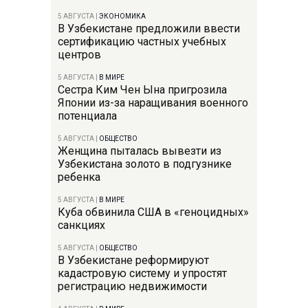
5 АВГУСТА
|
ЭКОНОМИКА
В Узбекистане предложили ввести
сертификацию частных учебных
центров
5 АВГУСТА
|
В МИРЕ
Сестра Ким Чен Ына пригрозила
Японии из-за наращивания военного
потенциала
5 АВГУСТА
|
ОБЩЕСТВО
Женщина пыталась вывезти из
Узбекистана золото в подгузнике
ребенка
5 АВГУСТА
|
В МИРЕ
Куба обвинила США в «геноцидных»
санкциях
5 АВГУСТА
|
ОБЩЕСТВО
В Узбекистане реформируют
кадастровую систему и упростят
регистрацию недвижимости