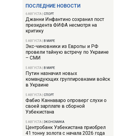
ПОСЛЕДНИЕ НОВОСТИ
6 АВГУСТА
|
СПОРТ
Джанни Инфантино сохранил пост
президента ФИФА несмотря на
критику
5 АВГУСТА
|
В МИРЕ
Экс-чиновники из Европы и РФ
провели тайную встречу по Украине
– СМИ
5 АВГУСТА
|
В МИРЕ
Путин назначил новых
командующих группировками войск
в Украине
5 АВГУСТА
|
СПОРТ
Фабио Каннаваро опроверг слухи о
своей зарплате в сборной
Узбекистана
5 АВГУСТА
|
ЭКОНОМИКА
Центробанк Узбекистана приобрел
41 тонну золота с начала 2026 года