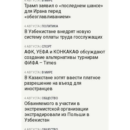
4 АВГУСТА
|
В МИРЕ
Трамп заявил о «последнем шансе»
для Ирана перед
«обезглавливанием»
4 АВГУСТА
|
ПОЛИТИКА
В Узбекистане внедрят новую
систему оплаты труда госслужащих
4 АВГУСТА
|
СПОРТ
АФК, УЕФА и КОНКАКАФ обсуждают
создание альтернативы турнирам
ФИФА – Times
4 АВГУСТА
|
В МИРЕ
В Казахстане хотят ввести платное
разрешение на въезд для
иностранцев
4 АВГУСТА
|
ОБЩЕСТВО
Обвиняемого в участии в
экстремистской организации
экстрадировали из Польши в
Узбекистан
4 АВГУСТА
|
ОБЩЕСТВО