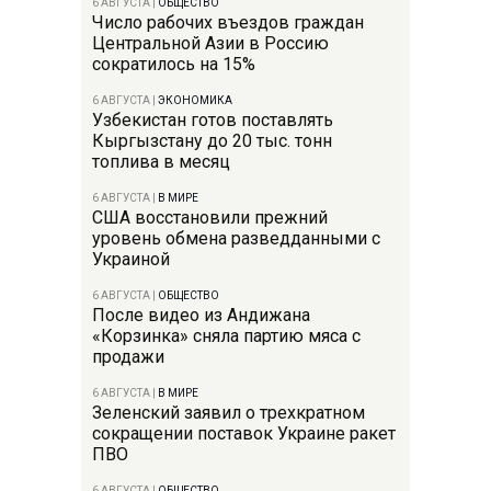
6 АВГУСТА
|
ОБЩЕСТВО
Число рабочих въездов граждан
Центральной Азии в Россию
сократилось на 15%
6 АВГУСТА
|
ЭКОНОМИКА
Узбекистан готов поставлять
Кыргызстану до 20 тыс. тонн
топлива в месяц
6 АВГУСТА
|
В МИРЕ
США восстановили прежний
уровень обмена разведданными с
Украиной
6 АВГУСТА
|
ОБЩЕСТВО
После видео из Андижана
«Корзинка» сняла партию мяса с
продажи
6 АВГУСТА
|
В МИРЕ
Зеленский заявил о трехкратном
сокращении поставок Украине ракет
ПВО
6 АВГУСТА
|
ОБЩЕСТВО