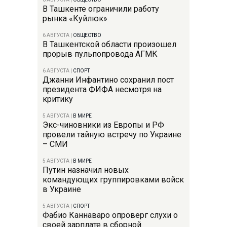
В Ташкенте ограничили работу
рынка «Куйлюк»
6 АВГУСТА
|
ОБЩЕСТВО
В Ташкентской области произошел
прорыв пульпопровода АГМК
6 АВГУСТА
|
СПОРТ
Джанни Инфантино сохранил пост
президента ФИФА несмотря на
критику
5 АВГУСТА
|
В МИРЕ
Экс-чиновники из Европы и РФ
провели тайную встречу по Украине
– СМИ
5 АВГУСТА
|
В МИРЕ
Путин назначил новых
командующих группировками войск
в Украине
5 АВГУСТА
|
СПОРТ
Фабио Каннаваро опроверг слухи о
своей зарплате в сборной