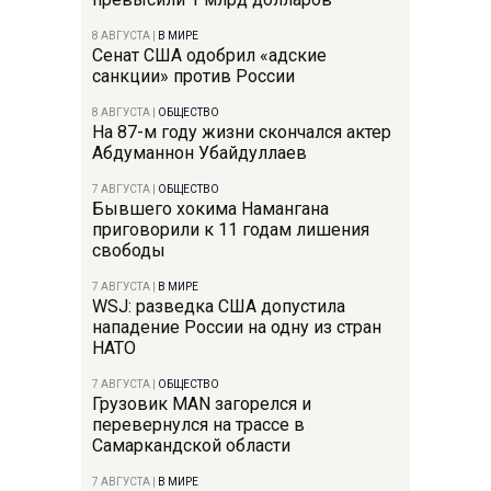
8 АВГУСТА
|
В МИРЕ
Сенат США одобрил «адские
санкции» против России
8 АВГУСТА
|
ОБЩЕСТВО
На 87-м году жизни скончался актер
Абдуманнон Убайдуллаев
7 АВГУСТА
|
ОБЩЕСТВО
Бывшего хокима Намангана
приговорили к 11 годам лишения
свободы
7 АВГУСТА
|
В МИРЕ
WSJ: разведка США допустила
нападение России на одну из стран
НАТО
7 АВГУСТА
|
ОБЩЕСТВО
Грузовик MAN загорелся и
перевернулся на трассе в
Самаркандской области
7 АВГУСТА
|
В МИРЕ