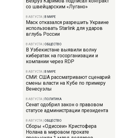
Бехруз Каримов подписал контракт
со швейцарским «Лугано»
8 АВГУСТА
|
В МИРЕ
Маск отказался разрешить Украине
использовать Starlink для ударов
вглубь России
8 АВГУСТА
|
ОБЩЕСТВО
В Узбекистане выявили волну
кибератак на госорганизации и
компании через RDP
8 АВГУСТА
|
В МИРЕ
СМИ: США рассматривают сценарий
смены власти на Кубе по примеру
Венесуэлы
8 АВГУСТА
|
ПОЛИТИКА
Сенат одобрил закон о правовом
статусе администрации президента
8 АВГУСТА
|
ОБЩЕСТВО
Сборы «Одиссеи» Кристофера
Нолана в мировом прокате
превысили 1 млрд долларов