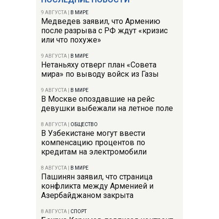
9 АВГУСТА
|
В МИРЕ
Медведев заявил, что Армению
после разрыва с РФ ждут «кризис
или что похуже»
9 АВГУСТА
|
В МИРЕ
Нетаньяху отверг план «Совета
мира» по выводу войск из Газы
9 АВГУСТА
|
В МИРЕ
В Москве опоздавшие на рейс
девушки выбежали на летное поле
8 АВГУСТА
|
ОБЩЕСТВО
В Узбекистане могут ввести
компенсацию процентов по
кредитам на электромобили
8 АВГУСТА
|
В МИРЕ
Пашинян заявил, что страница
конфликта между Арменией и
Азербайджаном закрыта
8 АВГУСТА
|
СПОРТ