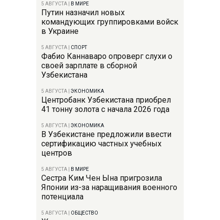
5 АВГУСТА
|
В МИРЕ
Путин назначил новых
командующих группировками войск
в Украине
5 АВГУСТА
|
СПОРТ
Фабио Каннаваро опроверг слухи о
своей зарплате в сборной
Узбекистана
5 АВГУСТА
|
ЭКОНОМИКА
Центробанк Узбекистана приобрел
41 тонну золота с начала 2026 года
5 АВГУСТА
|
ЭКОНОМИКА
В Узбекистане предложили ввести
сертификацию частных учебных
центров
5 АВГУСТА
|
В МИРЕ
Сестра Ким Чен Ына пригрозила
Японии из-за наращивания военного
потенциала
5 АВГУСТА
|
ОБЩЕСТВО