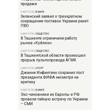
продажи
6 АВГУСТА
|
В МИРЕ
Зеленский заявил о трехкратном
сокращении поставок Украине ракет
ПВО
6 АВГУСТА
|
ОБЩЕСТВО
В Ташкенте ограничили работу
рынка «Куйлюк»
6 АВГУСТА
|
ОБЩЕСТВО
В Ташкентской области произошел
прорыв пульпопровода АГМК
6 АВГУСТА
|
СПОРТ
Джанни Инфантино сохранил пост
президента ФИФА несмотря на
критику
5 АВГУСТА
|
В МИРЕ
Экс-чиновники из Европы и РФ
провели тайную встречу по Украине
– СМИ