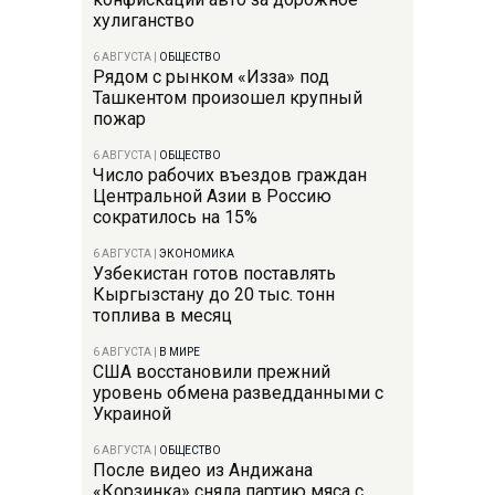
хулиганство
6 АВГУСТА
|
ОБЩЕСТВО
Рядом с рынком «Изза» под
Ташкентом произошел крупный
пожар
6 АВГУСТА
|
ОБЩЕСТВО
Число рабочих въездов граждан
Центральной Азии в Россию
сократилось на 15%
6 АВГУСТА
|
ЭКОНОМИКА
Узбекистан готов поставлять
Кыргызстану до 20 тыс. тонн
топлива в месяц
6 АВГУСТА
|
В МИРЕ
США восстановили прежний
уровень обмена разведданными с
Украиной
6 АВГУСТА
|
ОБЩЕСТВО
После видео из Андижана
«Корзинка» сняла партию мяса с