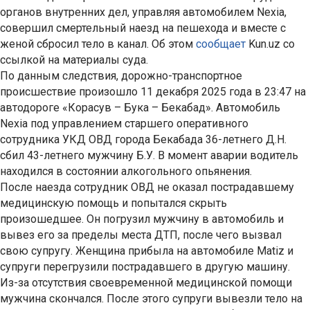
органов внутренних дел, управляя автомобилем Nexia,
совершил смертельный наезд на пешехода и вместе с
женой сбросил тело в канал. Об этом
сообщает
Kun.uz со
ссылкой на материалы суда.
По данным следствия, дорожно-транспортное
происшествие произошло 11 декабря 2025 года в 23:47 на
автодороге «Корасув – Бука – Бекабад». Автомобиль
Nexia под управлением старшего оперативного
сотрудника УКД ОВД города Бекабада 36-летнего Д.Н.
сбил 43-летнего мужчину Б.У. В момент аварии водитель
находился в состоянии алкогольного опьянения.
После наезда сотрудник ОВД не оказал пострадавшему
медицинскую помощь и попытался скрыть
произошедшее. Он погрузил мужчину в автомобиль и
вывез его за пределы места ДТП, после чего вызвал
свою супругу. Женщина прибыла на автомобиле Matiz и
супруги перегрузили пострадавшего в другую машину.
Из-за отсутствия своевременной медицинской помощи
мужчина скончался. После этого супруги вывезли тело на