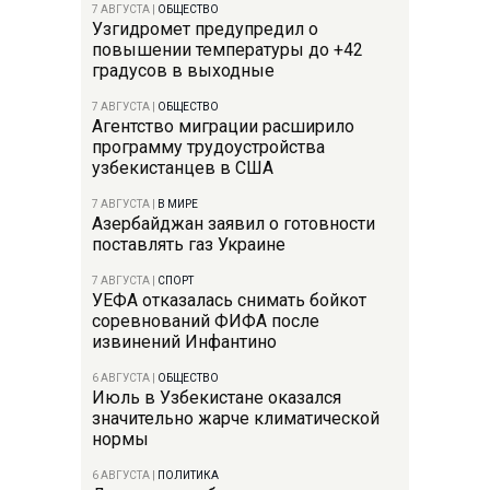
7 АВГУСТА
|
ОБЩЕСТВО
Узгидромет предупредил о
повышении температуры до +42
градусов в выходные
7 АВГУСТА
|
ОБЩЕСТВО
Агентство миграции расширило
программу трудоустройства
узбекистанцев в США
7 АВГУСТА
|
В МИРЕ
Азербайджан заявил о готовности
поставлять газ Украине
7 АВГУСТА
|
СПОРТ
УЕФА отказалась снимать бойкот
соревнований ФИФА после
извинений Инфантино
6 АВГУСТА
|
ОБЩЕСТВО
Июль в Узбекистане оказался
значительно жарче климатической
нормы
6 АВГУСТА
|
ПОЛИТИКА