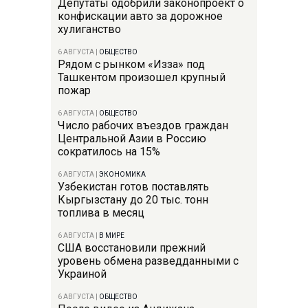
Депутаты одобрили законопроект о
конфискации авто за дорожное
хулиганство
6 АВГУСТА
|
ОБЩЕСТВО
Рядом с рынком «Изза» под
Ташкентом произошел крупный
пожар
6 АВГУСТА
|
ОБЩЕСТВО
Число рабочих въездов граждан
Центральной Азии в Россию
сократилось на 15%
6 АВГУСТА
|
ЭКОНОМИКА
Узбекистан готов поставлять
Кыргызстану до 20 тыс. тонн
топлива в месяц
6 АВГУСТА
|
В МИРЕ
США восстановили прежний
уровень обмена разведданными с
Украиной
6 АВГУСТА
|
ОБЩЕСТВО