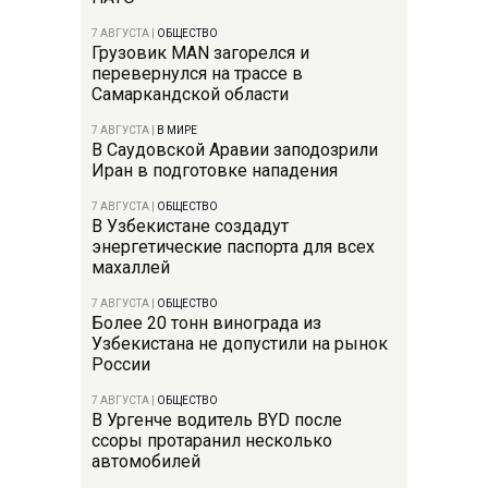
7 АВГУСТА
|
ОБЩЕСТВО
Грузовик MAN загорелся и
перевернулся на трассе в
Самаркандской области
7 АВГУСТА
|
В МИРЕ
В Саудовской Аравии заподозрили
Иран в подготовке нападения
7 АВГУСТА
|
ОБЩЕСТВО
В Узбекистане создадут
энергетические паспорта для всех
махаллей
7 АВГУСТА
|
ОБЩЕСТВО
Более 20 тонн винограда из
Узбекистана не допустили на рынок
России
7 АВГУСТА
|
ОБЩЕСТВО
В Ургенче водитель BYD после
ссоры протаранил несколько
автомобилей