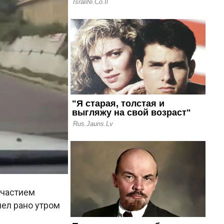
участием
шел рано утром