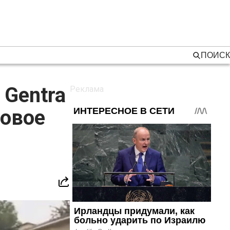
ПОИСК
 Gentra
совое