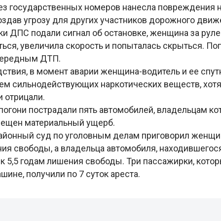
без государственных номеров нанесла повреждения 
оздав угрозу для других участников дорожного движ
и ДПС подали сигнал об остановке, женщина за руле
ься, увеличила скорость и попыталась скрыться. По
чередным ДТП.
ствия, в момент аварии женщина-водитель и ее спут
ем сильнодействующих наркотических веществ, хотя
и отрицали.
 погони пострадали пять автомобилей, владельцам к
мещен материальный ущерб.
айонный суд по уголовным делам приговорил женщин
ния свободы, а владельца автомобиля, находившегос
 к 5,5 годам лишения свободы. Три пассажирки, кото
шине, получили по 7 суток ареста.