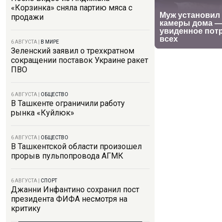
«Корзинка» сняла партию мяса с
продажи
6 АВГУСТА
|
В МИРЕ
Зеленский заявил о трехкратном
сокращении поставок Украине ракет
ПВО
6 АВГУСТА
|
ОБЩЕСТВО
В Ташкенте ограничили работу
рынка «Куйлюк»
6 АВГУСТА
|
ОБЩЕСТВО
В Ташкентской области произошел
прорыв пульпопровода АГМК
6 АВГУСТА
|
СПОРТ
Джанни Инфантино сохранил пост
президента ФИФА несмотря на
критику