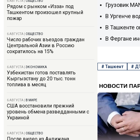
6 АВГУСТА
|
ОБЩЕСТВО
Грузовик MAN
Рядом с рынком «Изза» под
Ташкентом произошел крупный
В Ургенче во
пожар
В Ташкенте о
6 АВГУСТА
|
ОБЩЕСТВО
В Фергане ин
Число рабочих въездов граждан
Центральной Азии в Россию
сократилось на 15%
#
Ташкент
#
Д
6 АВГУСТА
|
ЭКОНОМИКА
Узбекистан готов поставлять
Кыргызстану до 20 тыс. тонн
топлива в месяц
6 АВГУСТА
|
В МИРЕ
США восстановили прежний
уровень обмена разведданными с
Украиной
6 АВГУСТА
|
ОБЩЕСТВО
После видео из Андижана