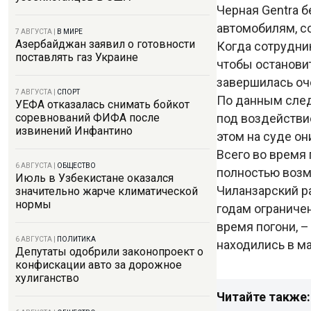
Черная Gentra 
автомобилям, с
7 АВГУСТА
|
В МИРЕ
Азербайджан заявил о готовности
Когда сотрудник
поставлять газ Украине
чтобы остановит
завершилась о
7 АВГУСТА
|
СПОРТ
По данным след
УЕФА отказалась снимать бойкот
под воздействи
соревнований ФИФА после
извинений Инфантино
этом на суде он
Всего во время
6 АВГУСТА
|
ОБЩЕСТВО
полностью воз
Июль в Узбекистане оказался
Чиланзарский р
значительно жарче климатической
нормы
годам ограниче
время погони, –
6 АВГУСТА
|
ПОЛИТИКА
находились в ма
Депутаты одобрили законопроект о
конфискации авто за дорожное
хулиганство
Читайте также: