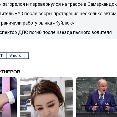
 загорелся и перевернулся на трассе в Самаркандск
дитель BYD после ссоры протаранил несколько авто
граничили работу рынка «Куйлюк»
спектор ДПС погиб после наезда пьяного водителя
ТП
#
погоня