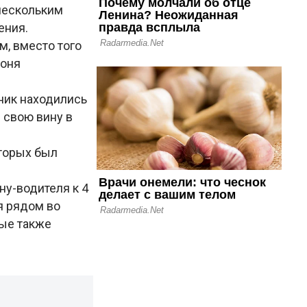
нескольким
ения.
м, вместо того
гоня
ник находились
 свою вину в
оторых был
у-водителя к 4
я рядом во
рые также