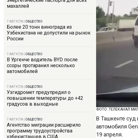
энергетические паспорта для всех
махаллей
7 АВГУСТА
|
ОБЩЕСТВО
Более 20 тонн винограда из
Узбекистана не допустили на рынок
России
7 АВГУСТА
|
ОБЩЕСТВО
В Ургенче водитель BYD после
ссоры протаранил несколько
автомобилей
7 АВГУСТА
|
ОБЩЕСТВО
Узгидромет предупредил о
повышении температуры до +42
градусов в выходные
ФОТО: ТЕЛЕКАНАЛ МИ
В Ташкенте суд
7 АВГУСТА
|
ОБЩЕСТВО
Агентство миграции расширило
автомобиля Gen
программу трудоустройства
19 апреля.
узбекистанцев в США