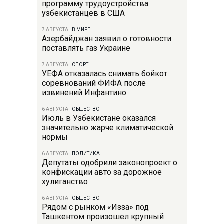
программу трудоустройства
узбекистанцев в США
7 АВГУСТА
|
В МИРЕ
Азербайджан заявил о готовности
поставлять газ Украине
7 АВГУСТА
|
СПОРТ
УЕФА отказалась снимать бойкот
соревнований ФИФА после
извинений Инфантино
6 АВГУСТА
|
ОБЩЕСТВО
Июль в Узбекистане оказался
значительно жарче климатической
нормы
6 АВГУСТА
|
ПОЛИТИКА
Депутаты одобрили законопроект о
конфискации авто за дорожное
хулиганство
6 АВГУСТА
|
ОБЩЕСТВО
Рядом с рынком «Изза» под
Ташкентом произошел крупный