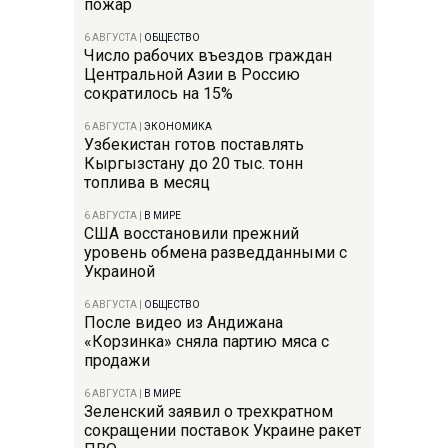
пожар
6 АВГУСТА
|
ОБЩЕСТВО
Число рабочих въездов граждан
Центральной Азии в Россию
сократилось на 15%
6 АВГУСТА
|
ЭКОНОМИКА
Узбекистан готов поставлять
Кыргызстану до 20 тыс. тонн
топлива в месяц
6 АВГУСТА
|
В МИРЕ
США восстановили прежний
уровень обмена разведданными с
Украиной
6 АВГУСТА
|
ОБЩЕСТВО
После видео из Андижана
«Корзинка» сняла партию мяса с
продажи
6 АВГУСТА
|
В МИРЕ
Зеленский заявил о трехкратном
сокращении поставок Украине ракет