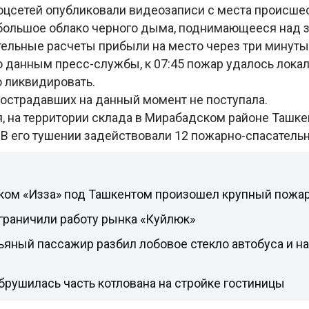
оцсетей опубликовали видеозаписи с места происшес
большое облако черного дыма, поднимающееся над 
ельные расчеты прибыли на место через три минуты
о данным пресс-службы, к 07:45 пожар удалось локали
ю ликвидировать.
острадавших на данный момент не поступала.
я, на территории склада в Мирабадском районе Ташк
 В его тушении задействовали 12 пожарно-спасатель
ком «Изза» под Ташкентом произошел крупный пожа
граничили работу рынка «Куйлюк»
ьяный пассажир разбил лобовое стекло автобуса и на
брушилась часть котлована на стройке гостиницы