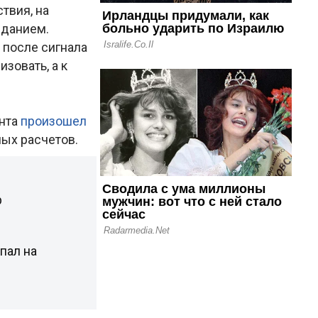
твия, на
зданием.
 после сигнала
зовать, а к
ента
произошел
ных расчетов.
р
пал на