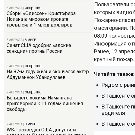
Пользователи с
8 АВГУСТА
|
ОБЩЕСТВО
которых видно 
Сборы «Одиссеи» Кристофера
Нолана в мировом прокате
Пожарно-спасат
превысили 1 млрд долларов
о возгорании. П
08:09 полность
8 АВГУСТА
|
В МИРЕ
Информация о п
Сенат США одобрил «адские
Ранее, 12 апрел
санкции» против России
крупный пожар.
8 АВГУСТА
|
ОБЩЕСТВО
На 87-м году жизни скончался актер
Читайте также:
Абдуманнон Убайдуллаев
Рядом с рын
7 АВГУСТА
|
ОБЩЕСТВО
В Ташкенте о
Бывшего хокима Намангана
приговорили к 11 годам лишения
В Ташкенте п
свободы
водителя
В Ташкенте о
7 АВГУСТА
|
В МИРЕ
WSJ: разведка США допустила