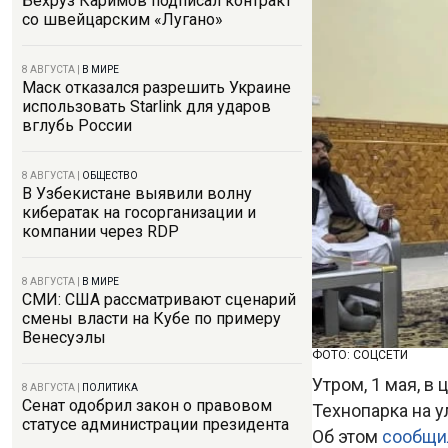
Бехруз Каримов подписал контракт
со швейцарским «Лугано»
8 АВГУСТА
|
В МИРЕ
Маск отказался разрешить Украине
использовать Starlink для ударов
вглубь России
8 АВГУСТА
|
ОБЩЕСТВО
В Узбекистане выявили волну
кибератак на госорганизации и
компании через RDP
8 АВГУСТА
|
В МИРЕ
СМИ: США рассматривают сценарий
смены власти на Кубе по примеру
Венесуэлы
ФОТО: СОЦСЕТИ
Утром, 1 мая, в
8 АВГУСТА
|
ПОЛИТИКА
Сенат одобрил закон о правовом
Технопарка на 
статусе администрации президента
Об этом
сообщи