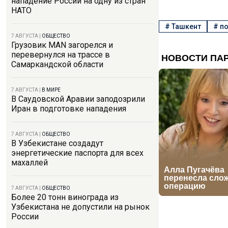
нападение России на одну из стран
НАТО
#
Ташкент
#
п
7 АВГУСТА
|
ОБЩЕСТВО
Грузовик MAN загорелся и
перевернулся на трассе в
Самаркандской области
7 АВГУСТА
|
В МИРЕ
В Саудовской Аравии заподозрили
Иран в подготовке нападения
7 АВГУСТА
|
ОБЩЕСТВО
В Узбекистане создадут
энергетические паспорта для всех
махаллей
7 АВГУСТА
|
ОБЩЕСТВО
Более 20 тонн винограда из
Узбекистана не допустили на рынок
России