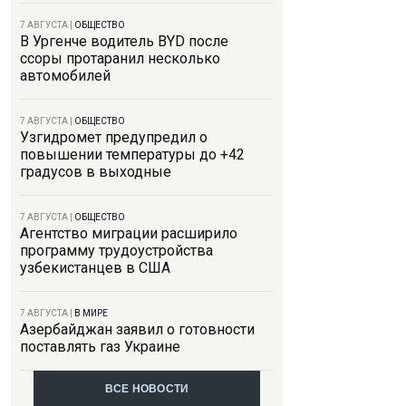
7 АВГУСТА
|
ОБЩЕСТВО
В Ургенче водитель BYD после
ссоры протаранил несколько
автомобилей
7 АВГУСТА
|
ОБЩЕСТВО
Узгидромет предупредил о
повышении температуры до +42
градусов в выходные
7 АВГУСТА
|
ОБЩЕСТВО
Агентство миграции расширило
программу трудоустройства
узбекистанцев в США
7 АВГУСТА
|
В МИРЕ
Азербайджан заявил о готовности
поставлять газ Украине
ВСЕ НОВОСТИ