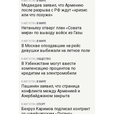
9 АВГУСТА
|
В МИРЕ
Медведев заявил, что Армению
после разрыва с РФ ждут «кризис
или что похуже»
9 АВГУСТА
|
В МИРЕ
Нетаньяху отверг план «Совета
мира» по выводу войск из Газы
9 АВГУСТА
|
В МИРЕ
В Москве опоздавшие на рейс
девушки выбежали на летное поле
8 АВГУСТА
|
ОБЩЕСТВО
В Узбекистане могут ввести
компенсацию процентов по
кредитам на электромобили
8 АВГУСТА
|
В МИРЕ
Пашинян заявил, что страница
конфликта между Арменией и
Азербайджаном закрыта
8 АВГУСТА
|
СПОРТ
Бехруз Каримов подписал контракт
со швейцарским «Лугано»