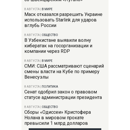
8 АВГУСТА
|
В МИРЕ
Маск отказался разрешить Украине
использовать Starlink для ударов
вглубь России
8 АВГУСТА
|
ОБЩЕСТВО
В Узбекистане выявили волну
кибератак на госорганизации и
компании через RDP
8 АВГУСТА
|
В МИРЕ
СМИ: США рассматривают сценарий
смены власти на Кубе по примеру
Венесуэлы
8 АВГУСТА
|
ПОЛИТИКА
Сенат одобрил закон о правовом
статусе администрации президента
8 АВГУСТА
|
ОБЩЕСТВО
Сборы «Одиссеи» Кристофера
Нолана в мировом прокате
превысили 1 млрд долларов