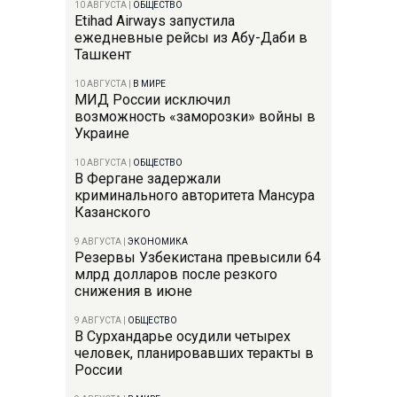
10 АВГУСТА
|
ОБЩЕСТВО
Etihad Airways запустила
ежедневные рейсы из Абу-Даби в
Ташкент
10 АВГУСТА
|
В МИРЕ
МИД России исключил
возможность «заморозки» войны в
Украине
10 АВГУСТА
|
ОБЩЕСТВО
В Фергане задержали
криминального авторитета Мансура
Казанского
9 АВГУСТА
|
ЭКОНОМИКА
Резервы Узбекистана превысили 64
млрд долларов после резкого
снижения в июне
9 АВГУСТА
|
ОБЩЕСТВО
В Сурхандарье осудили четырех
человек, планировавших теракты в
России