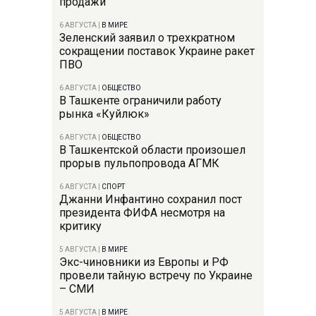
продажи
6 АВГУСТА
|
В МИРЕ
Зеленский заявил о трехкратном
сокращении поставок Украине ракет
ПВО
6 АВГУСТА
|
ОБЩЕСТВО
В Ташкенте ограничили работу
рынка «Куйлюк»
6 АВГУСТА
|
ОБЩЕСТВО
В Ташкентской области произошел
прорыв пульпопровода АГМК
6 АВГУСТА
|
СПОРТ
Джанни Инфантино сохранил пост
президента ФИФА несмотря на
критику
5 АВГУСТА
|
В МИРЕ
Экс-чиновники из Европы и РФ
провели тайную встречу по Украине
– СМИ
5 АВГУСТА
|
В МИРЕ