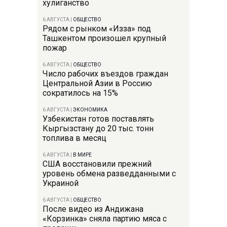
хулиганство
6 АВГУСТА
|
ОБЩЕСТВО
Рядом с рынком «Изза» под
Ташкентом произошел крупный
пожар
6 АВГУСТА
|
ОБЩЕСТВО
Число рабочих въездов граждан
Центральной Азии в Россию
сократилось на 15%
6 АВГУСТА
|
ЭКОНОМИКА
Узбекистан готов поставлять
Кыргызстану до 20 тыс. тонн
топлива в месяц
6 АВГУСТА
|
В МИРЕ
США восстановили прежний
уровень обмена разведданными с
Украиной
6 АВГУСТА
|
ОБЩЕСТВО
После видео из Андижана
«Корзинка» сняла партию мяса с