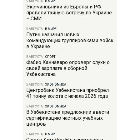
5 АВГУСТА
|
В МИРЕ
Экс-чиновники из Европы и РФ
провели тайную встречу по Украине
– СМИ
5 АВГУСТА
|
В МИРЕ
Путин назначил новых
командующих группировками войск
в Украине
5 АВГУСТА
|
СПОРТ
Фабио Каннаваро опроверг слухи о
своей зарплате в сборной
Узбекистана
5 АВГУСТА
|
ЭКОНОМИКА
Центробанк Узбекистана приобрел
41 тонну золота с начала 2026 года
5 АВГУСТА
|
ЭКОНОМИКА
В Узбекистане предложили ввести
сертификацию частных учебных
центров
5 АВГУСТА
|
В МИРЕ
Сестра Ким Чен Ына пригрозила