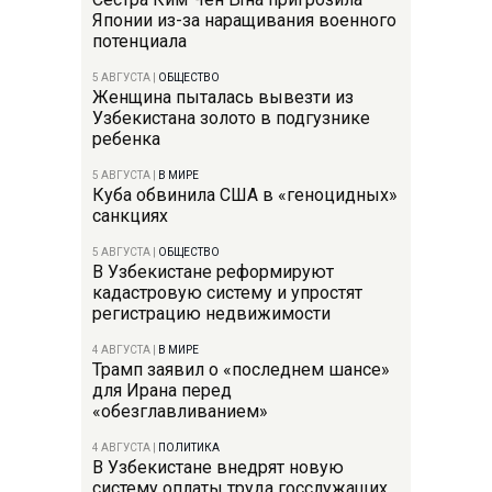
Японии из-за наращивания военного
потенциала
5 АВГУСТА
|
ОБЩЕСТВО
Женщина пыталась вывезти из
Узбекистана золото в подгузнике
ребенка
5 АВГУСТА
|
В МИРЕ
Куба обвинила США в «геноцидных»
санкциях
5 АВГУСТА
|
ОБЩЕСТВО
В Узбекистане реформируют
кадастровую систему и упростят
регистрацию недвижимости
4 АВГУСТА
|
В МИРЕ
Трамп заявил о «последнем шансе»
для Ирана перед
«обезглавливанием»
4 АВГУСТА
|
ПОЛИТИКА
В Узбекистане внедрят новую
систему оплаты труда госслужащих