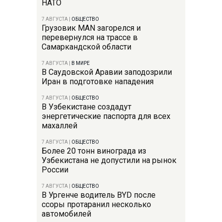
НАТО
7 АВГУСТА
|
ОБЩЕСТВО
Грузовик MAN загорелся и
перевернулся на трассе в
Самаркандской области
7 АВГУСТА
|
В МИРЕ
В Саудовской Аравии заподозрили
Иран в подготовке нападения
7 АВГУСТА
|
ОБЩЕСТВО
В Узбекистане создадут
энергетические паспорта для всех
махаллей
7 АВГУСТА
|
ОБЩЕСТВО
Более 20 тонн винограда из
Узбекистана не допустили на рынок
России
7 АВГУСТА
|
ОБЩЕСТВО
В Ургенче водитель BYD после
ссоры протаранил несколько
автомобилей