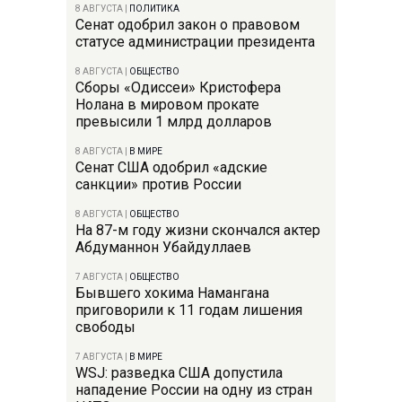
8 АВГУСТА
|
ПОЛИТИКА
Сенат одобрил закон о правовом
статусе администрации президента
8 АВГУСТА
|
ОБЩЕСТВО
Сборы «Одиссеи» Кристофера
Нолана в мировом прокате
превысили 1 млрд долларов
8 АВГУСТА
|
В МИРЕ
Сенат США одобрил «адские
санкции» против России
8 АВГУСТА
|
ОБЩЕСТВО
На 87-м году жизни скончался актер
Абдуманнон Убайдуллаев
7 АВГУСТА
|
ОБЩЕСТВО
Бывшего хокима Намангана
приговорили к 11 годам лишения
свободы
7 АВГУСТА
|
В МИРЕ
WSJ: разведка США допустила
нападение России на одну из стран