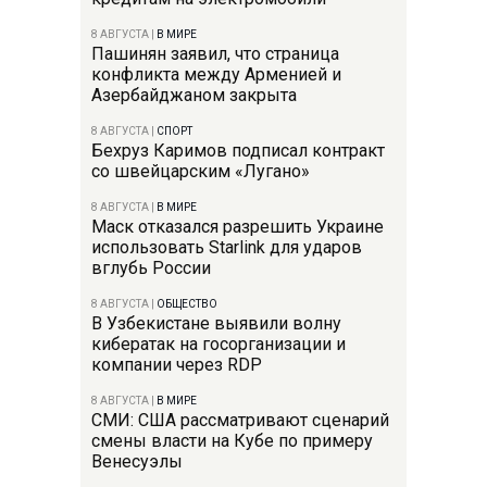
8 АВГУСТА
|
В МИРЕ
Пашинян заявил, что страница
конфликта между Арменией и
Азербайджаном закрыта
8 АВГУСТА
|
СПОРТ
Бехруз Каримов подписал контракт
со швейцарским «Лугано»
8 АВГУСТА
|
В МИРЕ
Маск отказался разрешить Украине
использовать Starlink для ударов
вглубь России
8 АВГУСТА
|
ОБЩЕСТВО
В Узбекистане выявили волну
кибератак на госорганизации и
компании через RDP
8 АВГУСТА
|
В МИРЕ
СМИ: США рассматривают сценарий
смены власти на Кубе по примеру
Венесуэлы