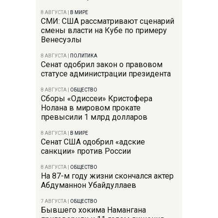
8 АВГУСТА
|
В МИРЕ
СМИ: США рассматривают сценарий
смены власти на Кубе по примеру
Венесуэлы
8 АВГУСТА
|
ПОЛИТИКА
Сенат одобрил закон о правовом
статусе администрации президента
8 АВГУСТА
|
ОБЩЕСТВО
Сборы «Одиссеи» Кристофера
Нолана в мировом прокате
превысили 1 млрд долларов
8 АВГУСТА
|
В МИРЕ
Сенат США одобрил «адские
санкции» против России
8 АВГУСТА
|
ОБЩЕСТВО
На 87-м году жизни скончался актер
Абдуманнон Убайдуллаев
7 АВГУСТА
|
ОБЩЕСТВО
Бывшего хокима Намангана