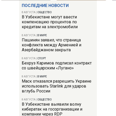
ПОСЛЕДНИЕ НОВОСТИ
8 АВГУСТА
|
ОБЩЕСТВО
В Узбекистане могут ввести
компенсацию процентов по
кредитам на электромобили
8 АВГУСТА
|
В МИРЕ
Пашинян заявил, что страница
конфликта между Арменией и
Азербайджаном закрыта
8 АВГУСТА
|
СПОРТ
Бехруз Каримов подписал контракт
со швейцарским «Лугано»
8 АВГУСТА
|
В МИРЕ
Маск отказался разрешить Украине
использовать Starlink для ударов
вглубь России
8 АВГУСТА
|
ОБЩЕСТВО
В Узбекистане выявили волну
кибератак на госорганизации и
компании через RDP