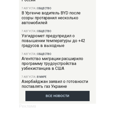
7 АВГУСТА
|
ОБЩЕСТВО
В Ургенче водитель BYD после
ссоры протаранил несколько
автомобилей
7 АВГУСТА
|
ОБЩЕСТВО
Узгидромет предупредил о
повышении температуры до +42
градусов в выходные
7 АВГУСТА
|
ОБЩЕСТВО
Агентство миграции расширило
программу трудоустройства
узбекистанцев в США
7 АВГУСТА
|
В МИРЕ
Азербайджан заявил о готовности
поставлять газ Украине
ВСЕ НОВОСТИ