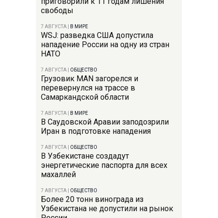
приговорили к 11 годам лишения
свободы
7 АВГУСТА
|
В МИРЕ
WSJ: разведка США допустила
нападение России на одну из стран
НАТО
7 АВГУСТА
|
ОБЩЕСТВО
Грузовик MAN загорелся и
перевернулся на трассе в
Самаркандской области
7 АВГУСТА
|
В МИРЕ
В Саудовской Аравии заподозрили
Иран в подготовке нападения
7 АВГУСТА
|
ОБЩЕСТВО
В Узбекистане создадут
энергетические паспорта для всех
махаллей
7 АВГУСТА
|
ОБЩЕСТВО
Более 20 тонн винограда из
Узбекистана не допустили на рынок
России