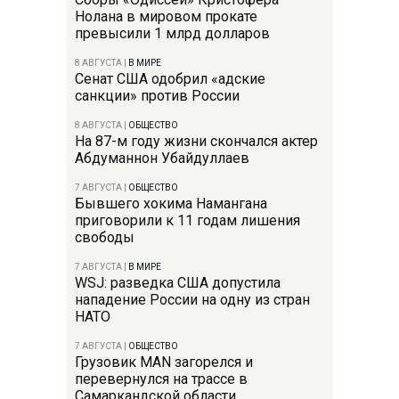
Нолана в мировом прокате
превысили 1 млрд долларов
8 АВГУСТА
|
В МИРЕ
Сенат США одобрил «адские
санкции» против России
8 АВГУСТА
|
ОБЩЕСТВО
На 87-м году жизни скончался актер
Абдуманнон Убайдуллаев
7 АВГУСТА
|
ОБЩЕСТВО
Бывшего хокима Намангана
приговорили к 11 годам лишения
свободы
7 АВГУСТА
|
В МИРЕ
WSJ: разведка США допустила
нападение России на одну из стран
НАТО
7 АВГУСТА
|
ОБЩЕСТВО
Грузовик MAN загорелся и
перевернулся на трассе в
Самаркандской области