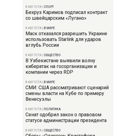
8 АВГУСТА
|
СПОРТ
Бехруз Каримов подписал контракт
со швейцарским «Лугано»
8 АВГУСТА
|
В МИРЕ
Маск отказался разрешить Украине
использовать Starlink для ударов
вглубь России
8 АВГУСТА
|
ОБЩЕСТВО
В Узбекистане выявили волну
кибератак на госорганизации и
компании через RDP
8 АВГУСТА
|
В МИРЕ
СМИ: США рассматривают сценарий
смены власти на Кубе по примеру
Венесуэлы
8 АВГУСТА
|
ПОЛИТИКА
Сенат одобрил закон о правовом
статусе администрации президента
8 АВГУСТА
|
ОБЩЕСТВО
Сборы «Одиссеи» Кристофера