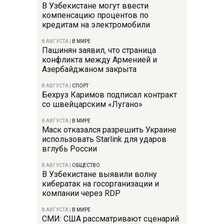
В Узбекистане могут ввести
компенсацию процентов по
кредитам на электромобили
8 АВГУСТА
|
В МИРЕ
Пашинян заявил, что страница
конфликта между Арменией и
Азербайджаном закрыта
8 АВГУСТА
|
СПОРТ
Бехруз Каримов подписал контракт
со швейцарским «Лугано»
8 АВГУСТА
|
В МИРЕ
Маск отказался разрешить Украине
использовать Starlink для ударов
вглубь России
8 АВГУСТА
|
ОБЩЕСТВО
В Узбекистане выявили волну
кибератак на госорганизации и
компании через RDP
8 АВГУСТА
|
В МИРЕ
СМИ: США рассматривают сценарий