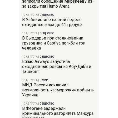
записали обращение Мирзиёеву из-
за закрытия Humo Arena
10 АВГУСТА
|
ОБЩЕСТВО
В Узбекистане на этой неделе
ожидается жара до 41 градуса
10 АВГУСТА
|
ОБЩЕСТВО
В Сырдарье при столкновении
грузовика и Captiva погибли три
человека
10 АВГУСТА
|
ОБЩЕСТВО
Etihad Airways запустила
ежедневные рейсы из Абу-Даби в
Ташкент
10 АВГУСТА
|
В МИРЕ
МИД России исключил
возможность «заморозки» войны в
Украине
10 АВГУСТА
|
ОБЩЕСТВО
В Фергане задержали
криминального авторитета Мансура