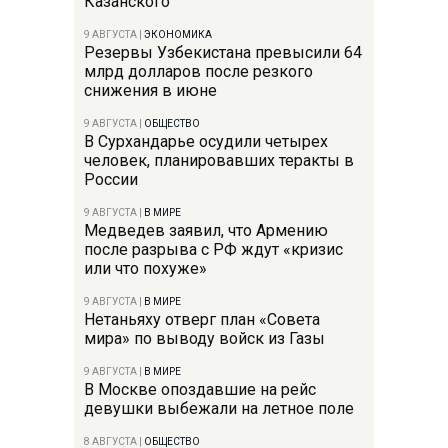
Казанского
9 АВГУСТА
|
ЭКОНОМИКА
Резервы Узбекистана превысили 64
млрд долларов после резкого
снижения в июне
9 АВГУСТА
|
ОБЩЕСТВО
В Сурхандарье осудили четырех
человек, планировавших теракты в
России
9 АВГУСТА
|
В МИРЕ
Медведев заявил, что Армению
после разрыва с РФ ждут «кризис
или что похуже»
9 АВГУСТА
|
В МИРЕ
Нетаньяху отверг план «Совета
мира» по выводу войск из Газы
9 АВГУСТА
|
В МИРЕ
В Москве опоздавшие на рейс
девушки выбежали на летное поле
8 АВГУСТА
|
ОБЩЕСТВО