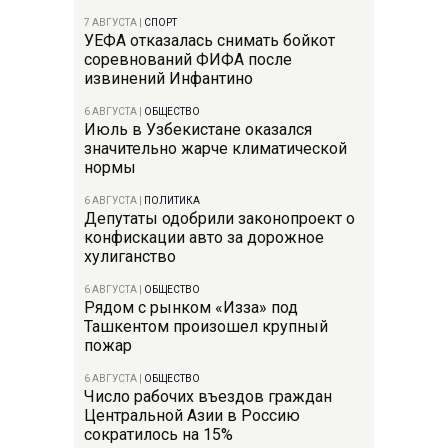
7 АВГУСТА
|
СПОРТ
УЕФА отказалась снимать бойкот
соревнований ФИФА после
извинений Инфантино
6 АВГУСТА
|
ОБЩЕСТВО
Июль в Узбекистане оказался
значительно жарче климатической
нормы
6 АВГУСТА
|
ПОЛИТИКА
Депутаты одобрили законопроект о
конфискации авто за дорожное
хулиганство
6 АВГУСТА
|
ОБЩЕСТВО
Рядом с рынком «Изза» под
Ташкентом произошел крупный
пожар
6 АВГУСТА
|
ОБЩЕСТВО
Число рабочих въездов граждан
Центральной Азии в Россию
сократилось на 15%