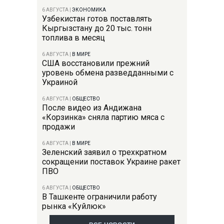
6 АВГУСТА
|
ЭКОНОМИКА
Узбекистан готов поставлять
Кыргызстану до 20 тыс. тонн
топлива в месяц
6 АВГУСТА
|
В МИРЕ
США восстановили прежний
уровень обмена разведданными с
Украиной
6 АВГУСТА
|
ОБЩЕСТВО
После видео из Андижана
«Корзинка» сняла партию мяса с
продажи
6 АВГУСТА
|
В МИРЕ
Зеленский заявил о трехкратном
сокращении поставок Украине ракет
ПВО
6 АВГУСТА
|
ОБЩЕСТВО
В Ташкенте ограничили работу
рынка «Куйлюк»