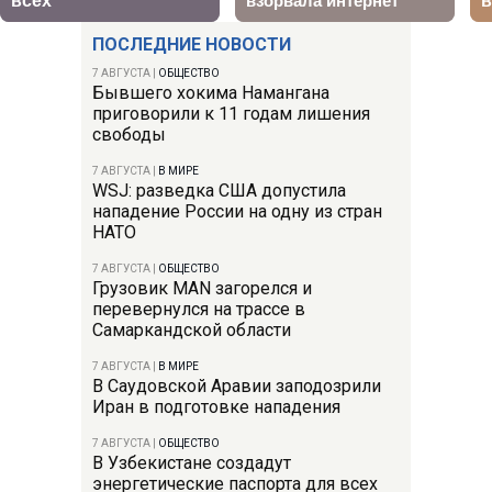
ПОСЛЕДНИЕ НОВОСТИ
7 АВГУСТА
|
ОБЩЕСТВО
Бывшего хокима Намангана
приговорили к 11 годам лишения
свободы
7 АВГУСТА
|
В МИРЕ
WSJ: разведка США допустила
нападение России на одну из стран
НАТО
7 АВГУСТА
|
ОБЩЕСТВО
Грузовик MAN загорелся и
перевернулся на трассе в
Самаркандской области
7 АВГУСТА
|
В МИРЕ
В Саудовской Аравии заподозрили
Иран в подготовке нападения
7 АВГУСТА
|
ОБЩЕСТВО
В Узбекистане создадут
энергетические паспорта для всех