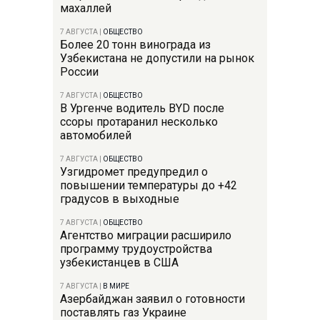
махаллей
7 АВГУСТА
|
ОБЩЕСТВО
Более 20 тонн винограда из
Узбекистана не допустили на рынок
России
7 АВГУСТА
|
ОБЩЕСТВО
В Ургенче водитель BYD после
ссоры протаранил несколько
автомобилей
7 АВГУСТА
|
ОБЩЕСТВО
Узгидромет предупредил о
повышении температуры до +42
градусов в выходные
7 АВГУСТА
|
ОБЩЕСТВО
Агентство миграции расширило
программу трудоустройства
узбекистанцев в США
7 АВГУСТА
|
В МИРЕ
Азербайджан заявил о готовности
поставлять газ Украине