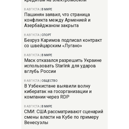
8 АВГУСТА
|
В МИРЕ
Пашинян заявил, что страница
конфликта между Арменией и
Азербайджаном закрыта
8 АВГУСТА
|
СПОРТ
Бехруз Каримов подписал контракт
со швейцарским «Лугано»
8 АВГУСТА
|
В МИРЕ
Маск отказался разрешить Украине
использовать Starlink для ударов
вглубь России
8 АВГУСТА
|
ОБЩЕСТВО
В Узбекистане выявили волну
кибератак на госорганизации и
компании через RDP
8 АВГУСТА
|
В МИРЕ
СМИ: США рассматривают сценарий
смены власти на Кубе по примеру
Венесуэлы