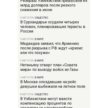
Резервы Узбекистана превысили 64
млрд долларов после резкого
снижения в июне
9 АВГУСТА
|
ОБЩЕСТВО
В Сурхандарье осудили четырех
человек, планировавших теракты в
России
9 АВГУСТА
|
В МИРЕ
Медведев заявил, что Армению
после разрыва с РФ ждут «кризис
или что похуже»
9 АВГУСТА
|
В МИРЕ
Нетаньяху отверг план «Совета
мира» по выводу войск из Газы
9 АВГУСТА
|
В МИРЕ
В Москве опоздавшие на рейс
девушки выбежали на летное поле
8 АВГУСТА
|
ОБЩЕСТВО
В Узбекистане могут ввести
компенсацию процентов по
кредитам на электромобили