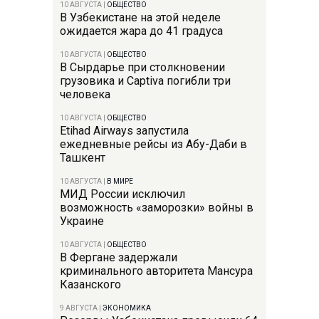
10 АВГУСТА
|
ОБЩЕСТВО
В Узбекистане на этой неделе
ожидается жара до 41 градуса
10 АВГУСТА
|
ОБЩЕСТВО
В Сырдарье при столкновении
грузовика и Captiva погибли три
человека
10 АВГУСТА
|
ОБЩЕСТВО
Etihad Airways запустила
ежедневные рейсы из Абу-Даби в
Ташкент
10 АВГУСТА
|
В МИРЕ
МИД России исключил
возможность «заморозки» войны в
Украине
10 АВГУСТА
|
ОБЩЕСТВО
В Фергане задержали
криминального авторитета Мансура
Казанского
9 АВГУСТА
|
ЭКОНОМИКА