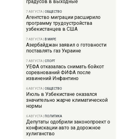
градусов в выходные
7 АВГУСТА
|
ОБЩЕСТВО
Агентство миграции расширило
программу трудоустройства
узбекистанцев в США
7 АВГУСТА
|
В МИРЕ
Азербайджан заявил о готовности
поставлять газ Украине
7 АВГУСТА
|
СПОРТ
УЕФА отказалась снимать бойкот
соревнований ФИФА после
извинений Инфантино
6 АВГУСТА
|
ОБЩЕСТВО
Июль в Узбекистане оказался
значительно жарче климатической
нормы
6 АВГУСТА
|
ПОЛИТИКА
Депутаты одобрили законопроект о
конфискации авто за дорожное
хулиганство