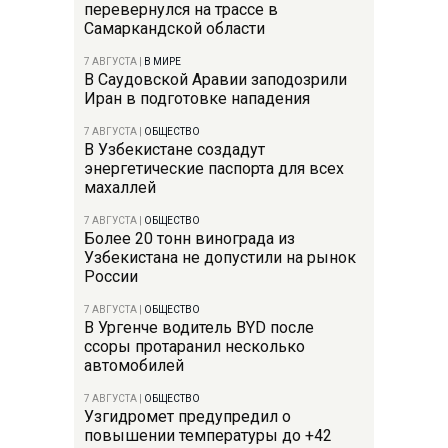
перевернулся на трассе в
Самаркандской области
7 АВГУСТА
|
В МИРЕ
В Саудовской Аравии заподозрили
Иран в подготовке нападения
7 АВГУСТА
|
ОБЩЕСТВО
В Узбекистане создадут
энергетические паспорта для всех
махаллей
7 АВГУСТА
|
ОБЩЕСТВО
Более 20 тонн винограда из
Узбекистана не допустили на рынок
России
7 АВГУСТА
|
ОБЩЕСТВО
В Ургенче водитель BYD после
ссоры протаранил несколько
автомобилей
7 АВГУСТА
|
ОБЩЕСТВО
Узгидромет предупредил о
повышении температуры до +42