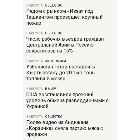
6 АВГУСТА
|
ОБЩЕСТВО
Рядом с рынком «Изза» под
Ташкентом произошел крупный
пожар
6 АВГУСТА
|
ОБЩЕСТВО
Число рабочих въездов граждан
Центральной Азии в Россию
сократилось на 15%
6 АВГУСТА
|
ЭКОНОМИКА
Узбекистан готов поставлять
Кыргызстану до 20 тыс. тонн
топлива в месяц
6 АВГУСТА
|
В МИРЕ
США восстановили прежний
уровень обмена разведданными с
Украиной
6 АВГУСТА
|
ОБЩЕСТВО
После видео из Андижана
«Корзинка» сняла партию мяса с
продажи