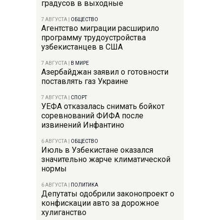
градусов в выходные
7 АВГУСТА
|
ОБЩЕСТВО
Агентство миграции расширило
программу трудоустройства
узбекистанцев в США
7 АВГУСТА
|
В МИРЕ
Азербайджан заявил о готовности
поставлять газ Украине
7 АВГУСТА
|
СПОРТ
УЕФА отказалась снимать бойкот
соревнований ФИФА после
извинений Инфантино
6 АВГУСТА
|
ОБЩЕСТВО
Июль в Узбекистане оказался
значительно жарче климатической
нормы
6 АВГУСТА
|
ПОЛИТИКА
Депутаты одобрили законопроект о
конфискации авто за дорожное
хулиганство