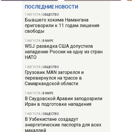
ПОСЛЕДНИЕ НОВОСТИ
7 АВГУСТА
|
ОБЩЕСТВО
Бывшего хокима Намангана
приговорили к 11 годам лишения
свободы
7 АВГУСТА
|
В МИРЕ
WSJ: разведка США допустила
нападение России на одну из стран
НАТО
7 АВГУСТА
|
ОБЩЕСТВО
Грузовик MAN загорелся и
перевернулся на трассе в
Самаркандской области
7 АВГУСТА
|
В МИРЕ
В Саудовской Аравии заподозрили
Иран в подготовке нападения
7 АВГУСТА
|
ОБЩЕСТВО
В Узбекистане создадут
энергетические паспорта для всех
махаллей