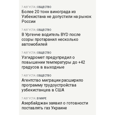
7 АВГУСТА
|
ОБЩЕСТВО
Более 20 тонн винограда из
Узбекистана не допустили на рынок
России
7 АВГУСТА
|
ОБЩЕСТВО
В Ургенче водитель BYD после
ссоры протаранил несколько
автомобилей
7 АВГУСТА
|
ОБЩЕСТВО
Узгидромет предупредил о
повышении температуры до +42
градусов в выходные
7 АВГУСТА
|
ОБЩЕСТВО
Агентство миграции расширило
программу трудоустройства
узбекистанцев в США
7 АВГУСТА
|
В МИРЕ
Азербайджан заявил о готовности
поставлять газ Украине