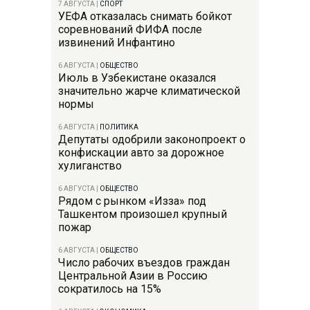
7 АВГУСТА
|
СПОРТ
УЕФА отказалась снимать бойкот
соревнований ФИФА после
извинений Инфантино
6 АВГУСТА
|
ОБЩЕСТВО
Июль в Узбекистане оказался
значительно жарче климатической
нормы
6 АВГУСТА
|
ПОЛИТИКА
Депутаты одобрили законопроект о
конфискации авто за дорожное
хулиганство
6 АВГУСТА
|
ОБЩЕСТВО
Рядом с рынком «Изза» под
Ташкентом произошел крупный
пожар
6 АВГУСТА
|
ОБЩЕСТВО
Число рабочих въездов граждан
Центральной Азии в Россию
сократилось на 15%