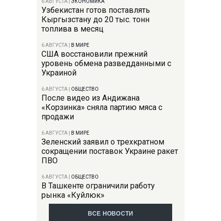
6 АВГУСТА
|
ЭКОНОМИКА
Узбекистан готов поставлять
Кыргызстану до 20 тыс. тонн
топлива в месяц
6 АВГУСТА
|
В МИРЕ
США восстановили прежний
уровень обмена разведданными с
Украиной
6 АВГУСТА
|
ОБЩЕСТВО
После видео из Андижана
«Корзинка» сняла партию мяса с
продажи
6 АВГУСТА
|
В МИРЕ
Зеленский заявил о трехкратном
сокращении поставок Украине ракет
ПВО
6 АВГУСТА
|
ОБЩЕСТВО
В Ташкенте ограничили работу
рынка «Куйлюк»
ВСЕ НОВОСТИ