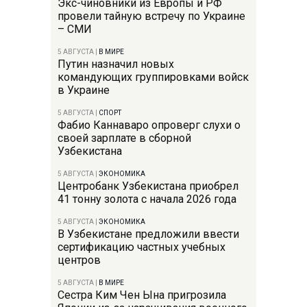
Экс-чиновники из Европы и РФ
провели тайную встречу по Украине
– СМИ
5 АВГУСТА
|
В МИРЕ
Путин назначил новых
командующих группировками войск
в Украине
5 АВГУСТА
|
СПОРТ
Фабио Каннаваро опроверг слухи о
своей зарплате в сборной
Узбекистана
5 АВГУСТА
|
ЭКОНОМИКА
Центробанк Узбекистана приобрел
41 тонну золота с начала 2026 года
5 АВГУСТА
|
ЭКОНОМИКА
В Узбекистане предложили ввести
сертификацию частных учебных
центров
5 АВГУСТА
|
В МИРЕ
Сестра Ким Чен Ына пригрозила