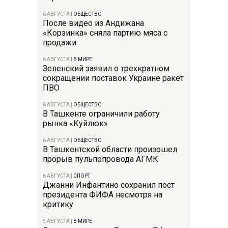
6 АВГУСТА
|
ОБЩЕСТВО
После видео из Андижана
«Корзинка» сняла партию мяса с
продажи
6 АВГУСТА
|
В МИРЕ
Зеленский заявил о трехкратном
сокращении поставок Украине ракет
ПВО
6 АВГУСТА
|
ОБЩЕСТВО
В Ташкенте ограничили работу
рынка «Куйлюк»
6 АВГУСТА
|
ОБЩЕСТВО
В Ташкентской области произошел
прорыв пульпопровода АГМК
6 АВГУСТА
|
СПОРТ
Джанни Инфантино сохранил пост
президента ФИФА несмотря на
критику
5 АВГУСТА
|
В МИРЕ