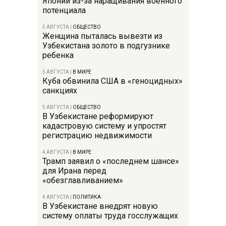
Японии из-за наращивания военного
потенциала
5 АВГУСТА
|
ОБЩЕСТВО
Женщина пыталась вывезти из
Узбекистана золото в подгузнике
ребенка
5 АВГУСТА
|
В МИРЕ
Куба обвинила США в «геноцидных»
санкциях
5 АВГУСТА
|
ОБЩЕСТВО
В Узбекистане реформируют
кадастровую систему и упростят
регистрацию недвижимости
4 АВГУСТА
|
В МИРЕ
Трамп заявил о «последнем шансе»
для Ирана перед
«обезглавливанием»
4 АВГУСТА
|
ПОЛИТИКА
В Узбекистане внедрят новую
систему оплаты труда госслужащих