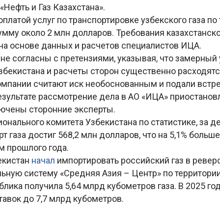
«Нефть и Газ Казахстана».
оплатой услуг по транспортировке узбекского газа по
сумму около 2 млн долларов. Требования казахстанск
а основе данных и расчетов специалистов ИЦА.
 не согласны с претензиями, указывая, что замерный
Узбекистана и расчеты сторон существенно расходят
омпании считают иск необоснованным и подали встр
езультате рассмотрение дела в АО «ИЦА» приостановл
ючены сторонние эксперты.
онального комитета Узбекистана по статистике, за д
рт газа достиг 568,2 млн долларов, что на 5,1% больш
м прошлого года.
бекистан
начал
импортировать российский газ в реве
ьную систему «Средняя Азия – Центр» по территории
блика получила 5,64 млрд кубометров газа. В 2025 го
авок до 7,7 млрд кубометров.