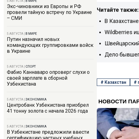
5 АВГУСТА
|
В МИРЕ
Экс-чиновники из Европы и РФ
Читайте также:
провели тайную встречу по Украине
– СМИ
В Казахстане
Wildberries 
5 АВГУСТА
|
В МИРЕ
Путин назначил новых
Швейцарский
командующих группировками войск
в Украине
Дело бывшег
5 АВГУСТА
|
СПОРТ
Фабио Каннаваро опроверг слухи о
своей зарплате в сборной
#
Казахстан
#
Узбекистана
5 АВГУСТА
|
ЭКОНОМИКА
Центробанк Узбекистана приобрел
41 тонну золота с начала 2026 года
5 АВГУСТА
|
ЭКОНОМИКА
В Узбекистане предложили ввести
сертификацию частных учебных