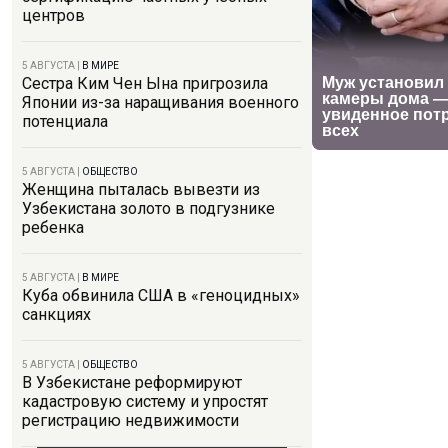
центров
5 АВГУСТА
|
В МИРЕ
Сестра Ким Чен Ына пригрозила
Японии из-за наращивания военного
потенциала
5 АВГУСТА
|
ОБЩЕСТВО
Женщина пыталась вывезти из
Узбекистана золото в подгузнике
ребенка
5 АВГУСТА
|
В МИРЕ
Куба обвинила США в «геноцидных»
санкциях
5 АВГУСТА
|
ОБЩЕСТВО
В Узбекистане реформируют
кадастровую систему и упростят
регистрацию недвижимости