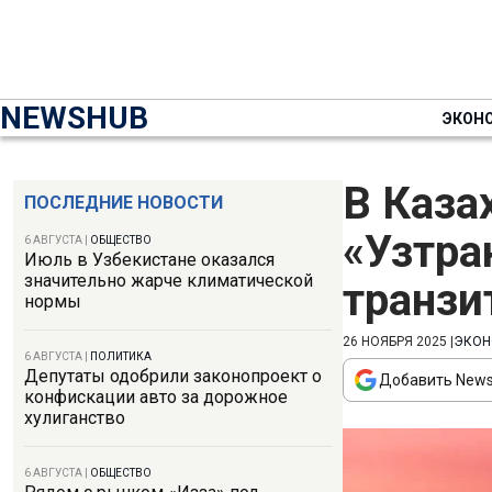
NEWSHUB
ЭКОН
В Каза
ПОСЛЕДНИЕ НОВОСТИ
«Узтра
6 АВГУСТА
|
ОБЩЕСТВО
Июль в Узбекистане оказался
значительно жарче климатической
транзи
нормы
26 НОЯБРЯ 2025
|
ЭКОН
6 АВГУСТА
|
ПОЛИТИКА
Депутаты одобрили законопроект о
Добавить News
конфискации авто за дорожное
хулиганство
6 АВГУСТА
|
ОБЩЕСТВО