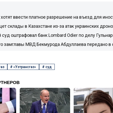
 хотят ввести платное разрешение на въезд для ино
ищет склады в Казахстане из-за атак украинских дрон
 суд оштрафовал банк Lombard Odier по делу Гульна
о замглавы МВД Бекмурода Абдуллаева передано в 
газ
#
«Узтрансгаз»
#
суд