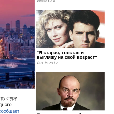
труктуру
дного
сообщает