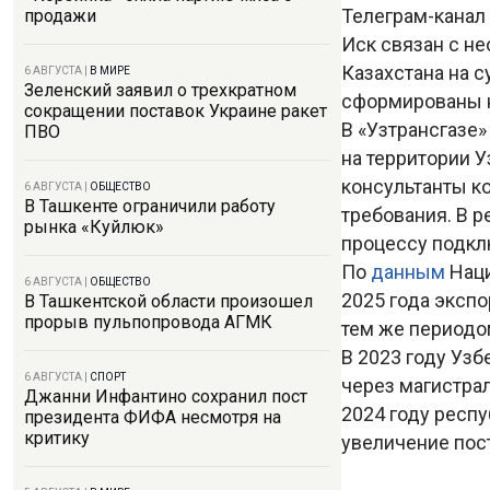
Телеграм-канал 
продажи
Иск связан с не
Казахстана на 
6 АВГУСТА
|
В МИРЕ
Зеленский заявил о трехкратном
сформированы н
сокращении поставок Украине ракет
В «Узтрансгазе»
ПВО
на территории 
консультанты к
6 АВГУСТА
|
ОБЩЕСТВО
В Ташкенте ограничили работу
требования. В р
рынка «Куйлюк»
процессу подкл
По
данным
Наци
6 АВГУСТА
|
ОБЩЕСТВО
2025 года экспо
В Ташкентской области произошел
прорыв пульпопровода АГМК
тем же периодо
В 2023 году Уз
6 АВГУСТА
|
СПОРТ
через магистрал
Джанни Инфантино сохранил пост
2024 году респу
президента ФИФА несмотря на
критику
увеличение пост