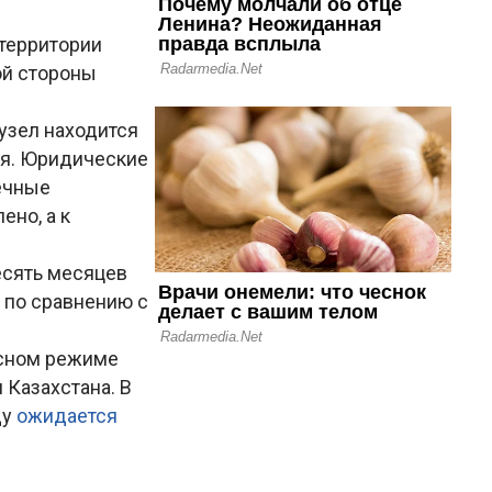
 территории
ой стороны
 узел находится
ся. Юридические
ечные
ено, а к
есять месяцев
е по сравнению с
рсном режиме
 Казахстана. В
ду
ожидается