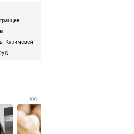
странцев
ов
ры Каримовой
суд