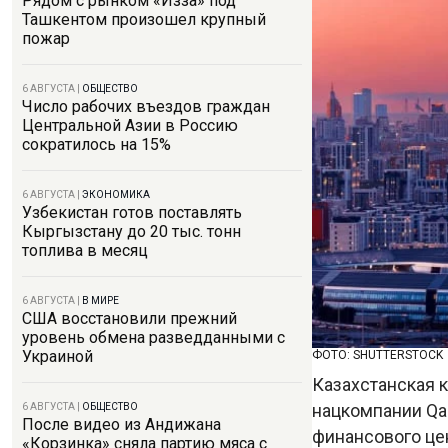
Рядом с рынком «Изза» под
Ташкентом произошел крупный
пожар
6 АВГУСТА
|
ОБЩЕСТВО
Число рабочих въездов граждан
Центральной Азии в Россию
сократилось на 15%
6 АВГУСТА
|
ЭКОНОМИКА
Узбекистан готов поставлять
Кыргызстану до 20 тыс. тонн
топлива в месяц
6 АВГУСТА
|
В МИРЕ
США восстановили прежний
уровень обмена разведданными с
Украиной
ФОТО: SHUTTERSTOCK
Казахстанская к
нацкомпании Qa
6 АВГУСТА
|
ОБЩЕСТВО
После видео из Андижана
финансового цен
«Корзинка» сняла партию мяса с