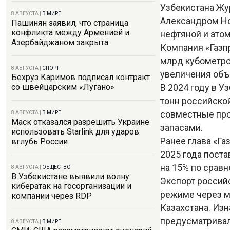
Узбекистана Жу
8 АВГУСТА
|
В МИРЕ
Александром Но
Пашинян заявил, что страница
конфликта между Арменией и
нефтяной и ато
Азербайджаном закрыта
Компания «Газпр
млрд кубометро
8 АВГУСТА
|
СПОРТ
увеличения объ
Бехруз Каримов подписал контракт
В 2024 году в У
со швейцарским «Лугано»
тонн российско
совместные пр
8 АВГУСТА
|
В МИРЕ
Маск отказался разрешить Украине
запасами.
использовать Starlink для ударов
Ранее глава «Г
вглубь России
2025 года поста
на 15% по срав
8 АВГУСТА
|
ОБЩЕСТВО
В Узбекистане выявили волну
Экспорт российс
кибератак на госорганизации и
режиме через м
компании через RDP
Казахстана. Из
предусматривал
8 АВГУСТА
|
В МИРЕ