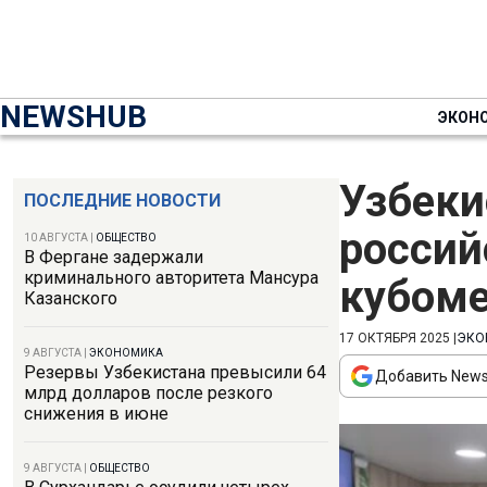
NEWSHUB
ЭКОН
Узбеки
ПОСЛЕДНИЕ НОВОСТИ
россий
10 АВГУСТА
|
ОБЩЕСТВО
В Фергане задержали
криминального авторитета Мансура
кубоме
Казанского
17 ОКТЯБРЯ 2025
|
ЭКО
9 АВГУСТА
|
ЭКОНОМИКА
Резервы Узбекистана превысили 64
Добавить News
млрд долларов после резкого
снижения в июне
9 АВГУСТА
|
ОБЩЕСТВО