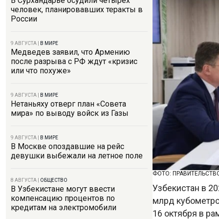
В Сурхандарье осудили четырех
человек, планировавших теракты в
России
9 АВГУСТА
|
В МИРЕ
Медведев заявил, что Армению
после разрыва с РФ ждут «кризис
или что похуже»
9 АВГУСТА
|
В МИРЕ
Нетаньяху отверг план «Совета
мира» по выводу войск из Газы
9 АВГУСТА
|
В МИРЕ
В Москве опоздавшие на рейс
девушки выбежали на летное поле
ФОТО: ПРАВИТЕЛЬСТВ
8 АВГУСТА
|
ОБЩЕСТВО
Узбекистан в 20
В Узбекистане могут ввести
компенсацию процентов по
млрд кубометро
кредитам на электромобили
16 октября в р