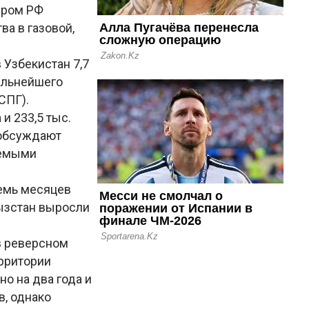
ером РФ
а в газовой,
 Узбекистан 7,7
альнейшего
СПГ).
 и 233,5 тыс.
 обсуждают
аемыми
семь месяцев
гызстан выросли
 в реверсном
рритории
о на два года и
, однако