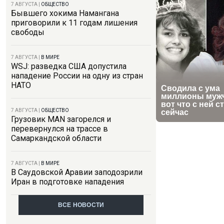
7 АВГУСТА
|
ОБЩЕСТВО
Бывшего хокима Намангана
приговорили к 11 годам лишения
свободы
7 АВГУСТА
|
В МИРЕ
WSJ: разведка США допустила
нападение России на одну из стран
НАТО
7 АВГУСТА
|
ОБЩЕСТВО
Грузовик MAN загорелся и
перевернулся на трассе в
Самаркандской области
7 АВГУСТА
|
В МИРЕ
В Саудовской Аравии заподозрили
Иран в подготовке нападения
ВСЕ НОВОСТИ