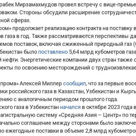
рабек Мирзамахмудов провел встречу с вице-премь
ваком. Стороны обсудили расширение сотрудничеств
мной сферах.
ом» продолжает реализацию контракта на поставку в
в газа в год. Также рассматриваются перспективы д
емов поставок, включая сжиженный природный газ (
збекистан было
поставлено
5,64 млрд кубометров газа
й нефти. Энергетические компании двух стран также
оекты по освоению месторождений с трудноизвлек
азпрома» Алексей Миллер
сообщил
, что за первые во
вки российского газа в Казахстан, Узбекистан и Кыр
нению с аналогичным периодом прошлого года.
кого газа в Узбекистан
начался
в октябре 2023 года
агистральную систему «Средняя Азия – Центр» по те
начально соглашение между сторонами было заключен
о ежегодные поставки в объеме 2,8 млрд кубометров