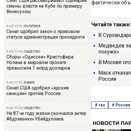
СМИ: США рассматривают сценарий
фактически объ
смены власти на Кубе по примеру
Венесуэлы
Читайте также:
8 АВГУСТА
|
ПОЛИТИКА
Сенат одобрил закон о правовом
В Сурхандарь
статусе администрации президента
Медведев зая
похуже»
8 АВГУСТА
|
ОБЩЕСТВО
Сборы «Одиссеи» Кристофера
В Москве оп
Нолана в мировом прокате
превысили 1 млрд долларов
Маск отказал
России
8 АВГУСТА
|
В МИРЕ
Сенат США одобрил «адские
санкции» против России
#
газ
#
Россия
8 АВГУСТА
|
ОБЩЕСТВО
На 87-м году жизни скончался актер
Абдуманнон Убайдуллаев