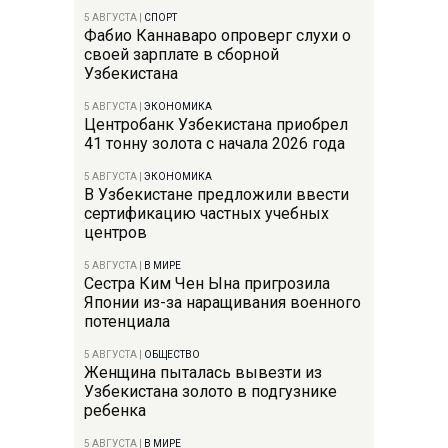
5 АВГУСТА
|
СПОРТ
Фабио Каннаваро опроверг слухи о
своей зарплате в сборной
Узбекистана
5 АВГУСТА
|
ЭКОНОМИКА
Центробанк Узбекистана приобрел
41 тонну золота с начала 2026 года
5 АВГУСТА
|
ЭКОНОМИКА
В Узбекистане предложили ввести
сертификацию частных учебных
центров
5 АВГУСТА
|
В МИРЕ
Сестра Ким Чен Ына пригрозила
Японии из-за наращивания военного
потенциала
5 АВГУСТА
|
ОБЩЕСТВО
Женщина пыталась вывезти из
Узбекистана золото в подгузнике
ребенка
5 АВГУСТА
|
В МИРЕ