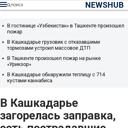
NEWSHUB
ПОИСК
В гостинице «Узбекистан» в Ташкенте произошел
пожар
В Кашкадарье грузовик с отказавшими
тормозами устроил массовое ДТП
В Ташкенте произошел пожар на рынке
«Урикзор»
В Кашкадарье обнаружили теплицу с 714
кустами каннабиса
В Кашкадарье
загорелась заправка,