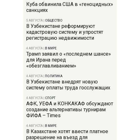
Куба обвинила США в «геноцидных»
санкциях
5 АВГУСТА
|
ОБЩЕСТВО
В Узбекистане реформируют
кадастровую систему и упростят
регистрацию недвижимости
4 АВГУСТА
|
В МИРЕ
Трамп заявил о «последнем шансе»
для Ирана перед
«обезглавливанием»
4 АВГУСТА
|
ПОЛИТИКА
В Узбекистане внедрят новую
систему оплаты труда госслужащих
4 АВГУСТА
|
СПОРТ
АФК, УЕФА и КОНКАКАФ обсуждают
создание альтернативы турнирам
ФИФА – Times
4 АВГУСТА
|
В МИРЕ
В Казахстане хотят ввести платное
разрешение на въезд для