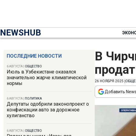
NEWSHUB
ЭКОН
В Чирч
ПОСЛЕДНИЕ НОВОСТИ
продат
6 АВГУСТА
|
ОБЩЕСТВО
Июль в Узбекистане оказался
значительно жарче климатической
26 НОЯБРЯ 2025
|
ОБЩЕ
нормы
Добавить News
6 АВГУСТА
|
ПОЛИТИКА
Депутаты одобрили законопроект о
конфискации авто за дорожное
хулиганство
6 АВГУСТА
|
ОБЩЕСТВО