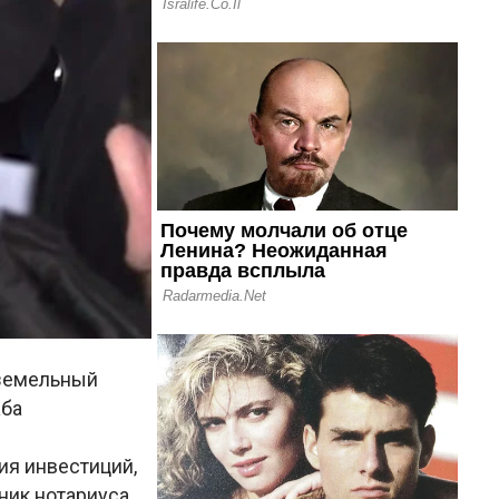
 земельный
жба
ия инвестиций,
ик нотариуса,