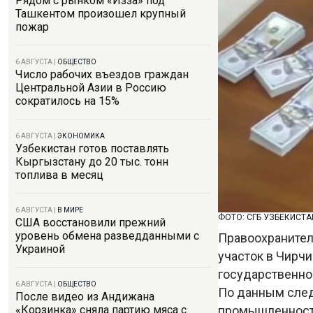
Рядом с рынком «Изза» под
Ташкентом произошел крупный
пожар
6 АВГУСТА
|
ОБЩЕСТВО
Число рабочих въездов граждан
Центральной Азии в Россию
сократилось на 15%
6 АВГУСТА
|
ЭКОНОМИКА
Узбекистан готов поставлять
Кыргызстану до 20 тыс. тонн
топлива в месяц
6 АВГУСТА
|
В МИРЕ
ФОТО: СГБ УЗБЕКИСТА
США восстановили прежний
уровень обмена разведданными с
Правоохранител
Украиной
участок в Чирчи
государственно
6 АВГУСТА
|
ОБЩЕСТВО
По данным след
После видео из Андижана
промышленности
«Корзинка» сняла партию мяса с