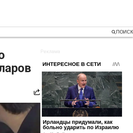
ПОИСК
о
лларов