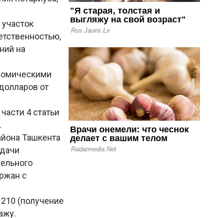
 участок
етственностью,
ний на
ономическими
долларов от
части 4 статьи
.
айона Ташкента
одачи
мельного
ржан с
 210 (получение
ажу.