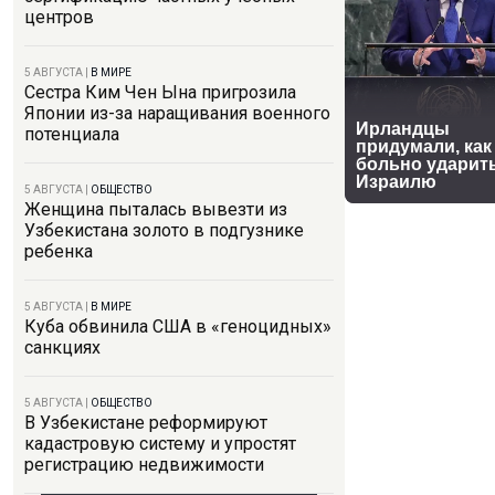
центров
5 АВГУСТА
|
В МИРЕ
Сестра Ким Чен Ына пригрозила
Японии из-за наращивания военного
потенциала
5 АВГУСТА
|
ОБЩЕСТВО
Женщина пыталась вывезти из
Узбекистана золото в подгузнике
ребенка
5 АВГУСТА
|
В МИРЕ
Куба обвинила США в «геноцидных»
санкциях
5 АВГУСТА
|
ОБЩЕСТВО
В Узбекистане реформируют
кадастровую систему и упростят
регистрацию недвижимости