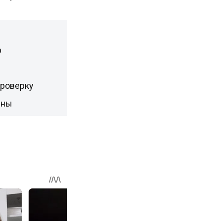
р
проверку
рны