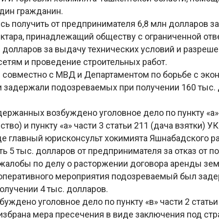
один гражданин.
сь получить от предпринимателя 6,8 млн долларов за
ектара, принадлежащий обществу с ограниченной отв
. долларов за выдачу технических условий и разреше
сетям и проведение строительных работ.
 совместно с МВД и Департаментом по борьбе с эк
 задержали подозреваемых при получении 160 тыс. 
ержанных возбуждено уголовное дело по пункту «а» 
тво) и пункту «а» части 3 статьи 211 (дача взятки) УК
де главный юрисконсульт хокимията Яшнабадского р
ь 5 тыс. долларов от предпринимателя за отказ от п
жалобы по делу о расторжении договора аренды зе
е оперативного мероприятия подозреваемый был заде
олучении 4 тыс. долларов.
буждено уголовное дело по пункту «в» части 2 статьи
 избрана мера пресечения в виде заключения под стр