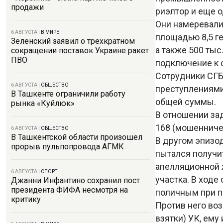
продажи
риэлтор и еще 
Они намеревали
6 АВГУСТА
|
В МИРЕ
площадью 8,5 г
Зеленский заявил о трехкратном
а также 500 тыс
сокращении поставок Украине ракет
ПВО
подключение к 
Сотрудники СГБ
6 АВГУСТА
|
ОБЩЕСТВО
преступлениями
В Ташкенте ограничили работу
общей суммы.
рынка «Куйлюк»
В отношении зад
168 (мошенничес
6 АВГУСТА
|
ОБЩЕСТВО
В Ташкентской области произошел
В другом эпизо
прорыв пульпопровода АГМК
пытался получит
апелляционной 
6 АВГУСТА
|
СПОРТ
участка. В ход
Джанни Инфантино сохранил пост
президента ФИФА несмотря на
поличным при п
критику
Против него воз
взятки) УК, ему