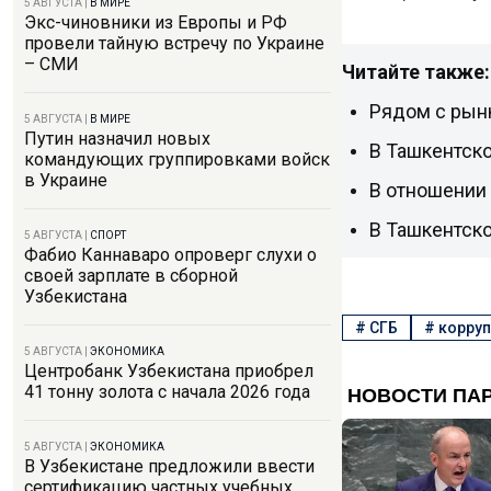
5 АВГУСТА
|
В МИРЕ
Экс-чиновники из Европы и РФ
провели тайную встречу по Украине
– СМИ
Читайте также:
Рядом с рын
5 АВГУСТА
|
В МИРЕ
Путин назначил новых
В Ташкентск
командующих группировками войск
в Украине
В отношении
В Ташкентско
5 АВГУСТА
|
СПОРТ
Фабио Каннаваро опроверг слухи о
своей зарплате в сборной
Узбекистана
#
СГБ
#
корру
5 АВГУСТА
|
ЭКОНОМИКА
Центробанк Узбекистана приобрел
41 тонну золота с начала 2026 года
5 АВГУСТА
|
ЭКОНОМИКА
В Узбекистане предложили ввести
сертификацию частных учебных